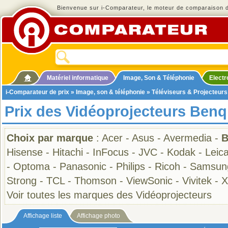
Bienvenue sur i-Comparateur, le moteur de comparaison de
Matériel informatique
Image, Son & Téléphonie
Elect
i-Comparateur de prix
»
Image, son & téléphonie
»
Téléviseurs & Projecteurs
Prix des Vidéoprojecteurs Benq
Choix par marque
:
Acer
-
Asus
-
Avermedia
-
B
Hisense
-
Hitachi
-
InFocus
-
JVC
-
Kodak
-
Leic
-
Optoma
-
Panasonic
-
Philips
-
Ricoh
-
Samsun
Strong
-
TCL
-
Thomson
-
ViewSonic
-
Vivitek
-
X
Voir toutes les marques des Vidéoprojecteurs
Affichage liste
Affichage photo