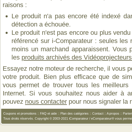
raisons :
Le produit n'a pas encore été indexé dan
détection a échouée.
Le produit n'est pas encore ou plus vend
référencé sur i-Comparateur : seules les
moins un marchand apparaissent. Vous p
les
produits archivés des Vidéoprojecteur
Essayez notre moteur de recherche, il vous p
votre produit. Bien plus efficace que de si
vous permet de trouver tous les meilleurs 
Internet. Si vous souhaitez nous aider à a
pouvez
nous contacter
pour nous signaler la
Coupons et promotions
::
FAQ et aide
::
Plan des catégories
::
Contact
::
A propos
::
Parten
Tous droits réservés. Copyright © 2003-2021 iComparateur / eComparateur® vous perme