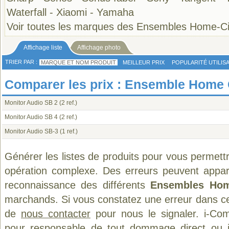
Waterfall
-
Xiaomi
-
Yamaha
Voir toutes les marques des Ensembles Home-
Affichage liste
Affichage photo
TRIER PAR :
MARQUE ET NOM PRODUIT
MEILLEUR PRIX
POPULARITÉ UTILIS
Comparer les prix : Ensemble Home
Monitor Audio SB 2
(2 ref.)
Monitor Audio SB 4
(2 ref.)
Monitor Audio SB-3
(1 ref.)
Générer les listes de produits pour vous permett
opération complexe. Des erreurs peuvent appara
reconnaissance des différents
Ensembles Ho
marchands. Si vous constatez une erreur dans ce
de
nous contacter
pour nous le signaler. i-Com
pour responsable de tout dommage direct ou indi