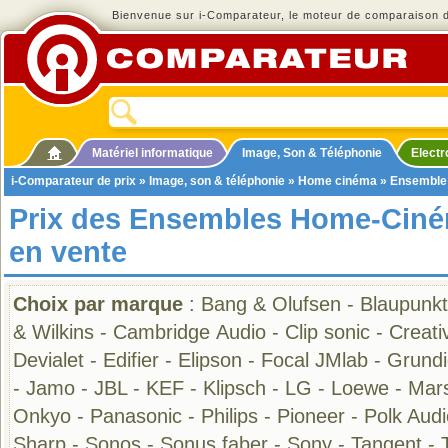
Bienvenue sur i-Comparateur, le moteur de comparaison de
Matériel informatique
Image, Son & Téléphonie
Elect
i-Comparateur de prix
»
Image, son & téléphonie
»
Home cinéma
»
Ensemble
Prix des Ensembles Home-Ciné
en vente
Choix par marque
:
Bang & Olufsen
-
Blaupunkt
& Wilkins
-
Cambridge Audio
-
Clip sonic
-
Creati
Devialet
-
Edifier
-
Elipson
-
Focal JMlab
-
Grundi
-
Jamo
-
JBL
-
KEF
-
Klipsch
-
LG
-
Loewe
-
Mars
Onkyo
-
Panasonic
-
Philips
-
Pioneer
-
Polk Audi
Sharp
-
Sonos
-
Sonus faber
-
Sony
-
Tangent
-