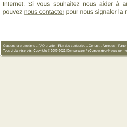
Internet. Si vous souhaitez nous aider à a
pouvez
nous contacter
pour nous signaler la
Coupons et promotions
::
FAQ et aide
::
Plan des catégories
::
Contact
::
A propos
::
Parten
Tous droits réservés. Copyright © 2003-2021 iComparateur / eComparateur® vous perme