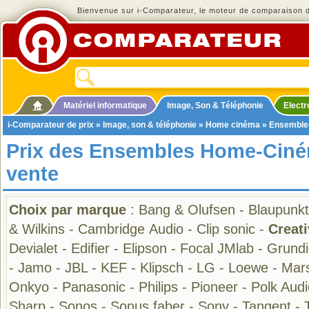
Bienvenue sur i-Comparateur, le moteur de comparaison de
Matériel informatique
Image, Son & Téléphonie
Elect
i-Comparateur de prix
»
Image, son & téléphonie
»
Home cinéma
»
Ensemble
Prix des Ensembles Home-Ciné
vente
Choix par marque
:
Bang & Olufsen
-
Blaupunkt
& Wilkins
-
Cambridge Audio
-
Clip sonic
-
Creat
Devialet
-
Edifier
-
Elipson
-
Focal JMlab
-
Grundi
-
Jamo
-
JBL
-
KEF
-
Klipsch
-
LG
-
Loewe
-
Mars
Onkyo
-
Panasonic
-
Philips
-
Pioneer
-
Polk Audi
Sharp
-
Sonos
-
Sonus faber
-
Sony
-
Tangent
-