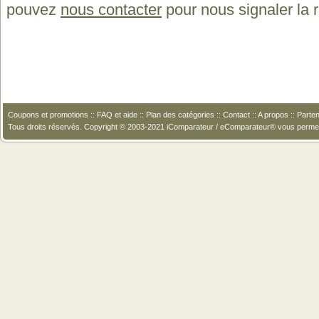
pouvez
nous contacter
pour nous signaler la
Coupons et promotions
::
FAQ et aide
::
Plan des catégories
::
Contact
::
A propos
::
Parten
Tous droits réservés. Copyright © 2003-2021 iComparateur / eComparateur® vous perme