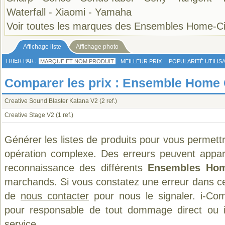
Waterfall
-
Xiaomi
-
Yamaha
Voir toutes les marques des Ensembles Home-
Affichage liste
Affichage photo
TRIER PAR :
MARQUE ET NOM PRODUIT
MEILLEUR PRIX
POPULARITÉ UTILIS
Comparer les prix : Ensemble Home 
Creative Sound Blaster Katana V2
(2 ref.)
Creative Stage V2
(1 ref.)
Générer les listes de produits pour vous permett
opération complexe. Des erreurs peuvent appara
reconnaissance des différents
Ensembles Ho
marchands. Si vous constatez une erreur dans ce
de
nous contacter
pour nous le signaler. i-Com
pour responsable de tout dommage direct ou indi
service.