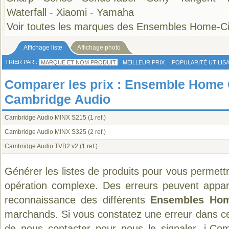
Waterfall
-
Xiaomi
-
Yamaha
Voir toutes les marques des Ensembles Home-
Affichage liste
Affichage photo
TRIER PAR :
MARQUE ET NOM PRODUIT
MEILLEUR PRIX
POPULARITÉ UTILIS
Comparer les prix : Ensemble Home
Cambridge Audio
Cambridge Audio MINX S215
(1 ref.)
Cambridge Audio MINX S325
(2 ref.)
Cambridge Audio TVB2 v2
(1 ref.)
Générer les listes de produits pour vous permett
opération complexe. Des erreurs peuvent appara
reconnaissance des différents
Ensembles Ho
marchands. Si vous constatez une erreur dans ce
de
nous contacter
pour nous le signaler. i-Com