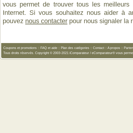
vous permet de trouver tous les meilleurs 
Internet. Si vous souhaitez nous aider à a
pouvez
nous contacter
pour nous signaler la
Coupons et promotions
::
FAQ et aide
::
Plan des catégories
::
Contact
::
A propos
::
Parten
Tous droits réservés. Copyright © 2003-2021 iComparateur / eComparateur® vous perme