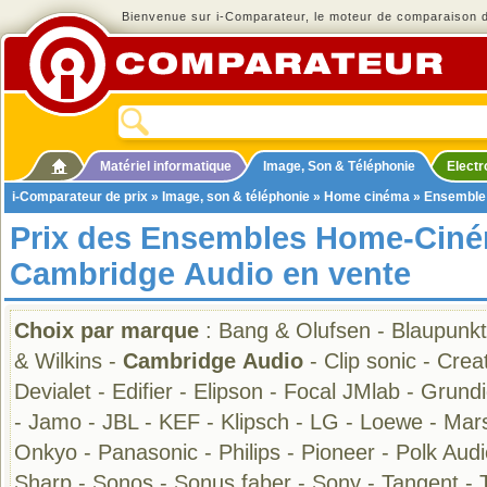
Bienvenue sur i-Comparateur, le moteur de comparaison de
Matériel informatique
Image, Son & Téléphonie
Elect
i-Comparateur de prix
»
Image, son & téléphonie
»
Home cinéma
»
Ensemble
Prix des Ensembles Home-Cin
Cambridge Audio en vente
Choix par marque
:
Bang & Olufsen
-
Blaupunkt
& Wilkins
-
Cambridge Audio
-
Clip sonic
-
Crea
Devialet
-
Edifier
-
Elipson
-
Focal JMlab
-
Grundi
-
Jamo
-
JBL
-
KEF
-
Klipsch
-
LG
-
Loewe
-
Mars
Onkyo
-
Panasonic
-
Philips
-
Pioneer
-
Polk Audi
Sharp
-
Sonos
-
Sonus faber
-
Sony
-
Tangent
-