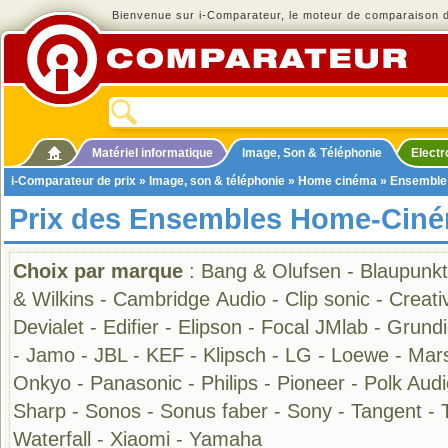
Bienvenue sur i-Comparateur, le moteur de comparaison de
Matériel informatique
Image, Son & Téléphonie
Elect
i-Comparateur de prix
»
Image, son & téléphonie
»
Home cinéma
»
Ensemble
Prix des Ensembles Home-Ciné
Choix par marque
:
Bang & Olufsen
-
Blaupunkt
& Wilkins
-
Cambridge Audio
-
Clip sonic
-
Creati
Devialet
-
Edifier
-
Elipson
-
Focal JMlab
-
Grundi
-
Jamo
-
JBL
-
KEF
-
Klipsch
-
LG
-
Loewe
-
Mars
Onkyo
-
Panasonic
-
Philips
-
Pioneer
-
Polk Audi
Sharp
-
Sonos
-
Sonus faber
-
Sony
-
Tangent
-
Waterfall
-
Xiaomi
-
Yamaha