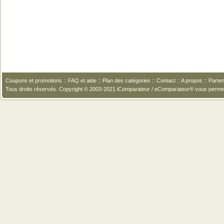
Coupons et promotions
::
FAQ et aide
::
Plan des catégories
::
Contact
::
A propos
::
Parten
Tous droits réservés. Copyright © 2003-2021 iComparateur / eComparateur® vous perme