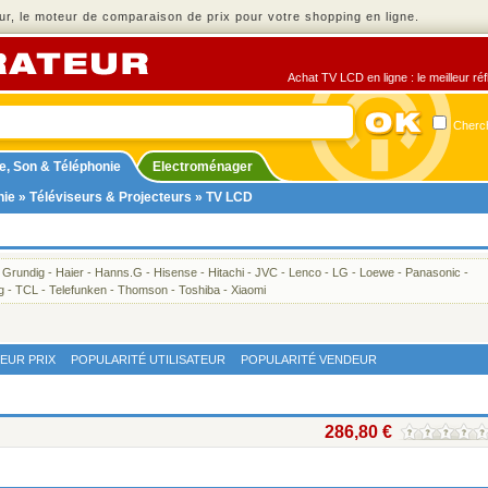
r, le moteur de comparaison de prix pour votre shopping en ligne.
Achat TV LCD en ligne : le meilleur ré
Cherch
e, Son & Téléphonie
Electroménager
nie
»
Téléviseurs & Projecteurs
» TV LCD
-
Grundig
-
Haier
-
Hanns.G
-
Hisense
-
Hitachi
-
JVC
-
Lenco
-
LG
-
Loewe
-
Panasonic
-
g
-
TCL
-
Telefunken
-
Thomson
-
Toshiba
-
Xiaomi
LEUR PRIX
POPULARITÉ UTILISATEUR
POPULARITÉ VENDEUR
286,80 €