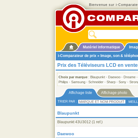
Bienvenue sur i-Comparateu
Matériel informatique
Imag
i-Comparateur de prix
»
Image, son & télépho
Prix des Téléviseurs LCD en vente
Choix par marque
:
Blaupunkt
-
Daewoo
-
Dreame
Philips
-
Samsung
-
Schneider
-
Sharp
-
Sony
-
Stron
Affichage liste
Affichage photo
TRIER PAR :
MARQUE ET NOM PRODUIT
MEIL
Blaupunkt
Blaupunkt 43U3012
(1 ref.)
Daewoo