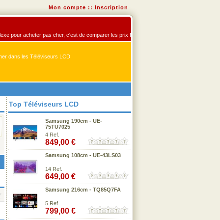
Mon compte
::
Inscription
flexe pour acheter pas cher, c'est de comparer les prix !
er dans les Téléviseurs LCD
Top Téléviseurs LCD
Samsung 190cm - UE-
75TU7025
4 Ref.
849,00 €
Samsung 108cm - UE-43LS03
14 Ref.
649,00 €
Samsung 216cm - TQ85Q7FA
5 Ref.
799,00 €