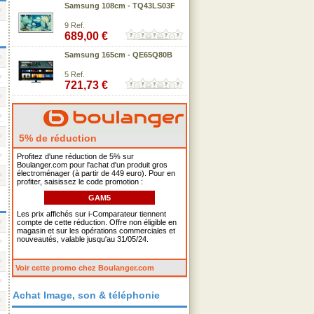
Samsung 108cm - TQ43LS03F
9 Ref.
689,00 €
Samsung 165cm - QE65Q80B
5 Ref.
721,73 €
5% de réduction
Profitez d'une réduction de 5% sur
Boulanger.com pour l'achat d'un produit gros
électroménager (à partir de 449 euro). Pour en
profiter, saisissez le code promotion :
GAM5
Les prix affichés sur i-Comparateur tiennent
compte de cette réduction. Offre non éligible en
magasin et sur les opérations commerciales et
nouveautés, valable jusqu'au 31/05/24.
Voir cette promo chez Boulanger.com
Achat Image, son & téléphonie