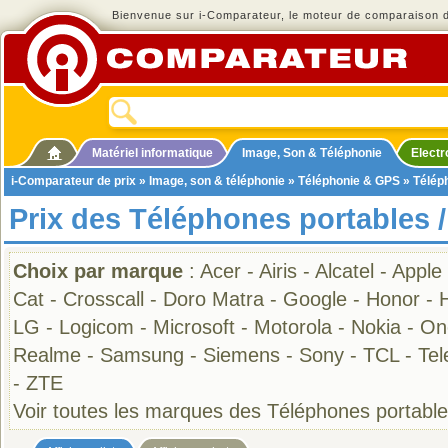
Bienvenue sur i-Comparateur, le moteur de comparaison de
Matériel informatique
Image, Son & Téléphonie
Elect
i-Comparateur de prix
»
Image, son & téléphonie
»
Téléphonie & GPS
»
Télép
Prix des Téléphones portables 
Choix par marque
:
Acer
-
Airis
-
Alcatel
-
Apple
Cat
-
Crosscall
-
Doro Matra
-
Google
-
Honor
-
LG
-
Logicom
-
Microsoft
-
Motorola
-
Nokia
-
On
Realme
-
Samsung
-
Siemens
-
Sony
-
TCL
-
Tel
-
ZTE
Voir toutes les marques des Téléphones portabl