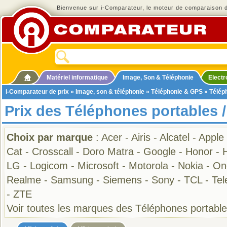
Bienvenue sur i-Comparateur, le moteur de comparaison de
Matériel informatique
Image, Son & Téléphonie
Elect
i-Comparateur de prix
»
Image, son & téléphonie
»
Téléphonie & GPS
»
Télép
Prix des Téléphones portables 
Choix par marque
:
Acer
-
Airis
-
Alcatel
-
Apple
Cat
-
Crosscall
-
Doro Matra
-
Google
-
Honor
-
LG
-
Logicom
-
Microsoft
-
Motorola
-
Nokia
-
On
Realme
-
Samsung
-
Siemens
-
Sony
-
TCL
-
Tel
-
ZTE
Voir toutes les marques des Téléphones portabl