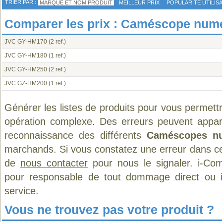
TRIER PAR :
MARQUE ET NOM PRODUIT
MEILLEUR PRIX
POPULARITÉ UTILIS
Comparer les prix : Caméscope num
JVC GY-HM170
(2 ref.)
JVC GY-HM180
(1 ref.)
JVC GY-HM250
(2 ref.)
JVC GZ-HM200
(1 ref.)
Générer les listes de produits pour vous permett
opération complexe. Des erreurs peuvent appara
reconnaissance des différents
Caméscopes nu
marchands. Si vous constatez une erreur dans ce
de
nous contacter
pour nous le signaler. i-Com
pour responsable de tout dommage direct ou indi
service.
Vous ne trouvez pas votre produit ?