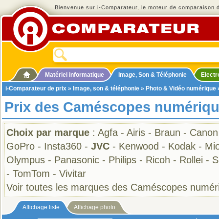
Bienvenue sur i-Comparateur, le moteur de comparaison de
Matériel informatique
Image, Son & Téléphonie
Elect
i-Comparateur de prix
»
Image, son & téléphonie
»
Photo & Vidéo numérique
Prix des Caméscopes numériqu
Choix par marque
:
Agfa
-
Airis
-
Braun
-
Canon
GoPro
-
Insta360
-
JVC
-
Kenwood
-
Kodak
-
Mi
Olympus
-
Panasonic
-
Philips
-
Ricoh
-
Rollei
-
S
-
TomTom
-
Vivitar
Voir toutes les marques des Caméscopes numér
Affichage liste
Affichage photo