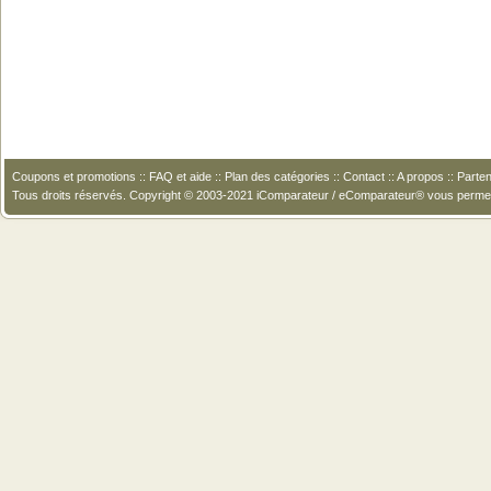
Coupons et promotions
::
FAQ et aide
::
Plan des catégories
::
Contact
::
A propos
::
Parten
Tous droits réservés. Copyright © 2003-2021 iComparateur / eComparateur® vous perme