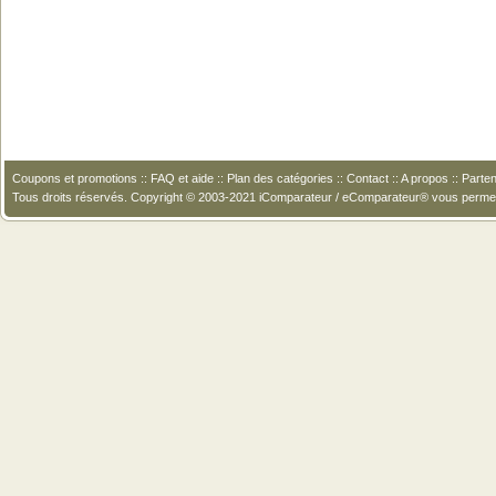
Coupons et promotions
::
FAQ et aide
::
Plan des catégories
::
Contact
::
A propos
::
Parten
Tous droits réservés. Copyright © 2003-2021 iComparateur / eComparateur® vous perme