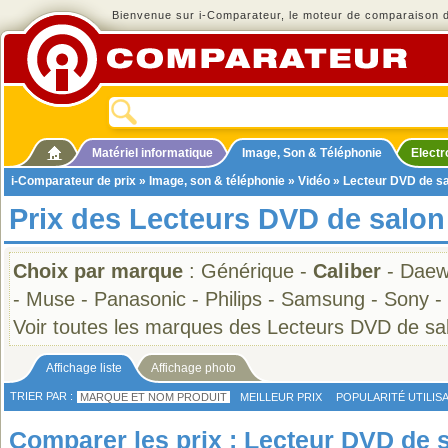
Bienvenue sur i-Comparateur, le moteur de comparaison de
Matériel informatique
Image, Son & Téléphonie
Elect
i-Comparateur de prix
»
Image, son & téléphonie
»
Vidéo
»
Lecteur DVD de s
Prix des Lecteurs DVD de salon
Choix par marque
:
Générique
-
Caliber
-
Daew
-
Muse
-
Panasonic
-
Philips
-
Samsung
-
Sony
-
Voir toutes les marques des Lecteurs DVD de sa
Affichage liste
Affichage photo
TRIER PAR :
MARQUE ET NOM PRODUIT
MEILLEUR PRIX
POPULARITÉ UTILIS
Comparer les prix : Lecteur DVD de s