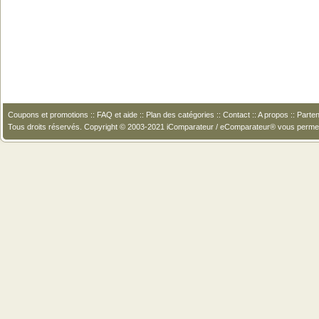
Coupons et promotions
::
FAQ et aide
::
Plan des catégories
::
Contact
::
A propos
::
Parten
Tous droits réservés. Copyright © 2003-2021 iComparateur / eComparateur® vous perme