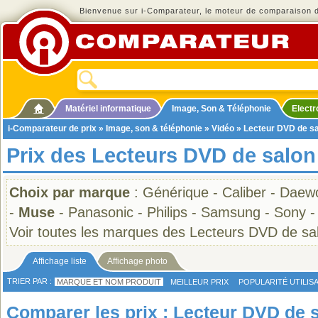
Bienvenue sur i-Comparateur, le moteur de comparaison de
Matériel informatique
Image, Son & Téléphonie
Elect
i-Comparateur de prix
»
Image, son & téléphonie
»
Vidéo
»
Lecteur DVD de s
Prix des Lecteurs DVD de salo
Choix par marque
:
Générique
-
Caliber
-
Daew
-
Muse
-
Panasonic
-
Philips
-
Samsung
-
Sony
Voir toutes les marques des Lecteurs DVD de sa
Affichage liste
Affichage photo
TRIER PAR :
MARQUE ET NOM PRODUIT
MEILLEUR PRIX
POPULARITÉ UTILIS
Comparer les prix : Lecteur DVD de 