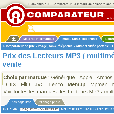
Bienvenue sur i-Comparateur, le moteur de comparaison de
Achat
Matériel informatique
Image, Son & Téléphonie
Elect
i-Comparateur de prix
»
Image, son & téléphonie
»
Audio & Vidéo portable
»
L
Prix des Lecteurs MP3 / multi
vente
Choix par marque
:
Générique
-
Apple
-
Archos
D-JIX
-
FiiO
-
JVC
-
Lenco
-
Memup
-
Mpman
-
Voir toutes les marques des Lecteurs MP3 / mul
Affichage liste
Affichage photo
TRIER PAR :
MARQUE ET NOM PRODUIT
MEILLEUR PRIX
POPULARITÉ UTILIS