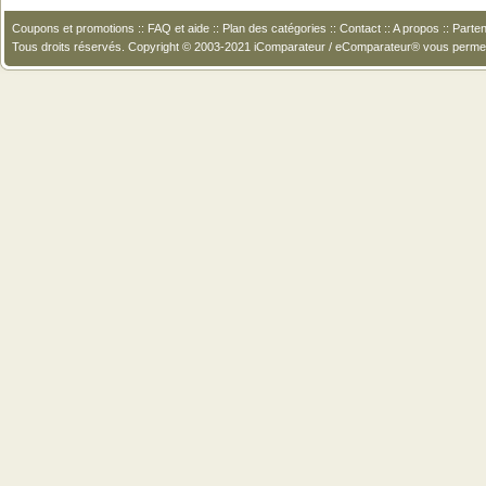
Coupons et promotions
::
FAQ et aide
::
Plan des catégories
::
Contact
::
A propos
::
Parten
Tous droits réservés. Copyright © 2003-2021 iComparateur / eComparateur® vous perme