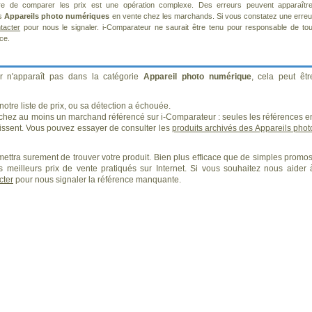
re de comparer les prix est une opération complexe. Des erreurs peuvent apparaître
ts
Appareils photo numériques
en vente chez les marchands. Si vous constatez une erreu
tacter
pour nous le signaler. i-Comparateur ne saurait être tenu pour responsable de tou
ice.
r n'apparaît pas dans la catégorie
Appareil photo numérique
, cela peut êtr
otre liste de prix, ou sa détection a échouée.
 chez au moins un marchand référencé sur i-Comparateur : seules les références e
ssent. Vous pouvez essayer de consulter les
produits archivés des Appareils phot
ettra surement de trouver votre produit. Bien plus efficace que de simples promos
 meilleurs prix de vente pratiqués sur Internet. Si vous souhaitez nous aider 
cter
pour nous signaler la référence manquante.