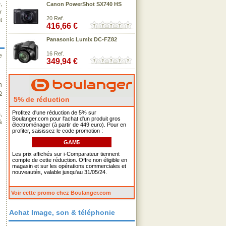
,
Canon PowerShot SX740 HS
r
20 Ref.
t
416,66 €
Panasonic Lumix DC-FZ82
16 Ref.
e
349,94 €
n
o
5% de réduction
Profitez d'une réduction de 5% sur
,
Boulanger.com pour l'achat d'un produit gros
à
électroménager (à partir de 449 euro). Pour en
profiter, saisissez le code promotion :
GAM5
Les prix affichés sur i-Comparateur tiennent
compte de cette réduction. Offre non éligible en
magasin et sur les opérations commerciales et
nouveautés, valable jusqu'au 31/05/24.
Voir cette promo chez Boulanger.com
Achat Image, son & téléphonie