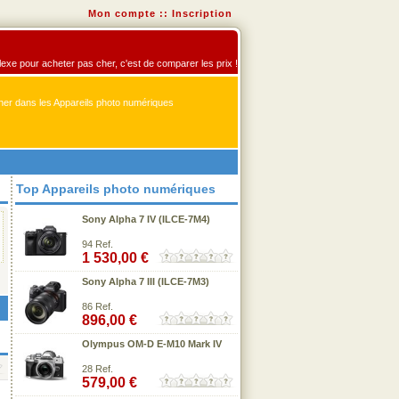
Mon compte
::
Inscription
flexe pour acheter pas cher, c'est de comparer les prix !
er dans les Appareils photo numériques
Top Appareils photo numériques
Sony Alpha 7 IV (ILCE-7M4)
94 Ref.
1 530,00 €
Sony Alpha 7 III (ILCE-7M3)
86 Ref.
896,00 €
Olympus OM-D E-M10 Mark IV
28 Ref.
579,00 €