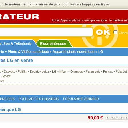
r, le moteur de comparaison de prix pour votre shopping en ligne.
Achat Appareil photo numérique en ligne : le meilleur ré
Cherch
e, Son & Téléphonie
Electroménager
nie
»
Photo & Vidéo numérique
»
Appareil photo numérique
» LG
ues LG en vente
c
-
Easypix
-
Fujifilm
-
Kodak
-
Leica
-
LG
-
Nikon
-
Olympus
-
Panasonic
-
Pentax
-
Polaroid
-
Vivitar
ues
LEUR PRIX
POPULARITÉ UTILISATEUR
POPULARITÉ VENDEUR
umérique LG
99,00 €