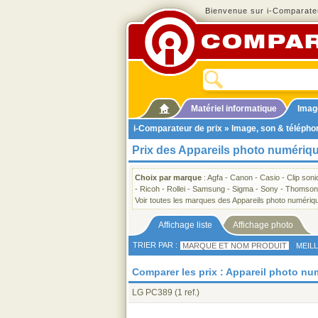
Bienvenue sur i-Comparateu
Matériel informatique
Imag
i-Comparateur de prix
»
Image, son & télépho
Prix des Appareils photo numériq
Choix par marque
:
Agfa
-
Canon
-
Casio
-
Clip soni
-
Ricoh
-
Rollei
-
Samsung
-
Sigma
-
Sony
-
Thomson
Voir toutes les marques des Appareils photo numériq
Affichage liste
Affichage photo
TRIER PAR :
MARQUE ET NOM PRODUIT
MEIL
Comparer les prix : Appareil photo n
LG PC389
(1 ref.)