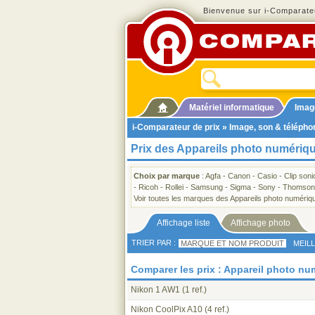
Bienvenue sur i-Comparateu
Matériel informatique
Imag
i-Comparateur de prix
»
Image, son & télépho
Prix des Appareils photo numériq
Choix par marque
:
Agfa
-
Canon
-
Casio
-
Clip soni
-
Ricoh
-
Rollei
-
Samsung
-
Sigma
-
Sony
-
Thomson
Voir toutes les marques des Appareils photo numériq
Affichage liste
Affichage photo
TRIER PAR :
MARQUE ET NOM PRODUIT
MEIL
Comparer les prix : Appareil photo n
Nikon 1 AW1
(1 ref.)
Nikon CoolPix A10
(4 ref.)