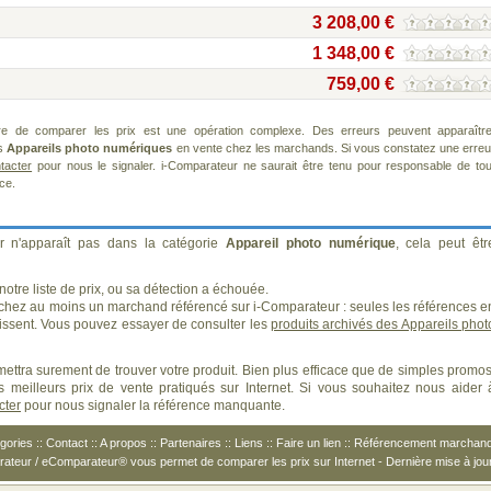
3 208,00 €
1 348,00 €
759,00 €
re de comparer les prix est une opération complexe. Des erreurs peuvent apparaître
ts
Appareils photo numériques
en vente chez les marchands. Si vous constatez une erreu
tacter
pour nous le signaler. i-Comparateur ne saurait être tenu pour responsable de tou
ice.
r n'apparaît pas dans la catégorie
Appareil photo numérique
, cela peut êtr
otre liste de prix, ou sa détection a échouée.
 chez au moins un marchand référencé sur i-Comparateur : seules les références e
ssent. Vous pouvez essayer de consulter les
produits archivés des Appareils phot
ettra surement de trouver votre produit. Bien plus efficace que de simples promos
 meilleurs prix de vente pratiqués sur Internet. Si vous souhaitez nous aider 
cter
pour nous signaler la référence manquante.
gories
::
Contact
::
A propos
::
Partenaires
::
Liens
::
Faire un lien
::
Référencement marchan
arateur / eComparateur® vous permet de
comparer les prix
sur Internet - Dernière mise à jou