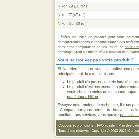
Nikon Z9
(10 ref.)
Nikon Zf
(47 ref.)
Nikon Zfc
(30 ref.)
Générer les listes de produits pour vous permett
particulièrement dans la reconnaissance des différen
dans cette comparaison de prix, merci de
nous con
dommage direct ou indirect lié à l'utilisation de ce serv
Vous ne trouvez pas votre produit ?
Si la référence que vous souhaitez compare
principalement du à deux raisons :
Le produit n'a pas encore été indexé dans n
Le produit n'est pas encore ou plus vendu
vente chez au moins un marchand apparai
numériques Nikon
Essayez notre moteur de recherche, il vous perm
i-Comparateur vous permet de trouver tous les
améliorer nos services, vous pouvez
nous conta
Coupons et promotions
::
FAQ et aide
::
Plan des caté
Tous droits réservés. Copyright © 2003-2021 iComp