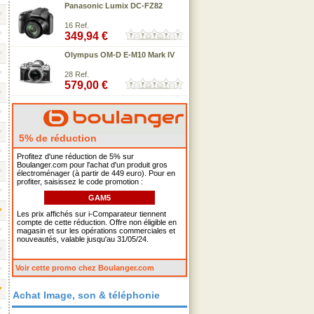
Panasonic Lumix DC-FZ82
16 Ref.
349,94 €
Olympus OM-D E-M10 Mark IV
28 Ref.
579,00 €
5% de réduction
Profitez d'une réduction de 5% sur
Boulanger.com pour l'achat d'un produit gros
électroménager (à partir de 449 euro). Pour en
profiter, saisissez le code promotion :
GAM5
Les prix affichés sur i-Comparateur tiennent
compte de cette réduction. Offre non éligible en
magasin et sur les opérations commerciales et
nouveautés, valable jusqu'au 31/05/24.
Voir cette promo chez Boulanger.com
Achat Image, son & téléphonie