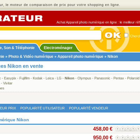
r, le moteur de comparaison de prix pour votre shopping en ligne.
Achat Appareil photo numérique en ligne : le meilleur ré
Cherch
e, Son & Téléphonie
Electroménager
nie
»
Photo & Vidéo numérique
»
Appareil photo numérique
» Nikon
ues Nikon en vente
c
-
Easypix
-
Fujifilm
-
Kodak
-
Leica
-
LG
-
Nikon
-
Olympus
-
Panasonic
-
Pentax
-
Polaroid
-
Vivitar
ues
LEUR PRIX
POPULARITÉ UTILISATEUR
POPULARITÉ VENDEUR
umérique Nikon
458,00 €
950,00 €