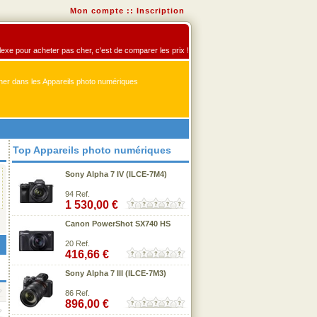
Mon compte
::
Inscription
flexe pour acheter pas cher, c'est de comparer les prix !
er dans les Appareils photo numériques
Top Appareils photo numériques
Sony Alpha 7 IV (ILCE-7M4)
94 Ref.
1 530,00 €
Canon PowerShot SX740 HS
20 Ref.
416,66 €
Sony Alpha 7 III (ILCE-7M3)
86 Ref.
896,00 €