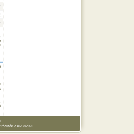
,
r
t
e
n
o
,
à
d
r réalisée le 06/08/2026.