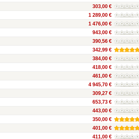
303,00 €
1 289,00 €
1 476,00 €
943,00 €
390,56 €
342,99 €
384,00 €
418,00 €
461,00 €
4 945,70 €
309,27 €
653,73 €
443,00 €
350,00 €
401,00 €
411,00 €