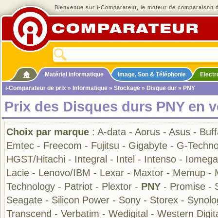
Bienvenue sur i-Comparateur, le moteur de comparaison de
Matériel informatique
Image, Son & Téléphonie
Elect
i-Comparateur de prix
»
Informatique
»
Stockage
»
Disque dur
» PNY
Prix des Disques durs PNY en v
Choix par marque
:
A-data
-
Aorus
-
Asus
-
Buff
Emtec
-
Freecom
-
Fujitsu
-
Gigabyte
-
G-Techno
HGST/Hitachi
-
Integral
-
Intel
-
Intenso
-
Iomega
Lacie
-
Lenovo/IBM
-
Lexar
-
Maxtor
-
Memup
-
Technology
-
Patriot
-
Plextor
-
PNY
-
Promise
-
Seagate
-
Silicon Power
-
Sony
-
Storex
-
Synolo
Transcend
-
Verbatim
-
Wedigital
-
Western Digit