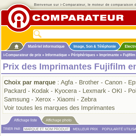
Bienvenue sur i-Comparateur, le moteur de comparaison de
Matériel informatique
Image, Son & Téléphonie
Elect
i-Comparateur de prix
»
Informatique
»
Périphériques
»
Imprimante
» Fujifilm
Prix des Imprimantes Fujifilm e
Choix par marque
:
Agfa
-
Brother
-
Canon
-
Ep
Packard
-
Kodak
-
Kyocera
-
Lexmark
-
OKI
-
Po
Samsung
-
Xerox
-
Xiaomi
-
Zebra
Voir toutes les marques des Imprimantes
Affichage liste
Affichage photo
TRIER PAR :
MARQUE ET NOM PRODUIT
MEILLEUR PRIX
POPULARITÉ UTILIS