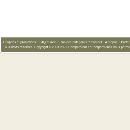
Coupons et promotions
::
FAQ et aide
::
Plan des catégories
::
Contact
::
A propos
::
Parten
Tous droits réservés. Copyright © 2003-2021 iComparateur / eComparateur® vous perme