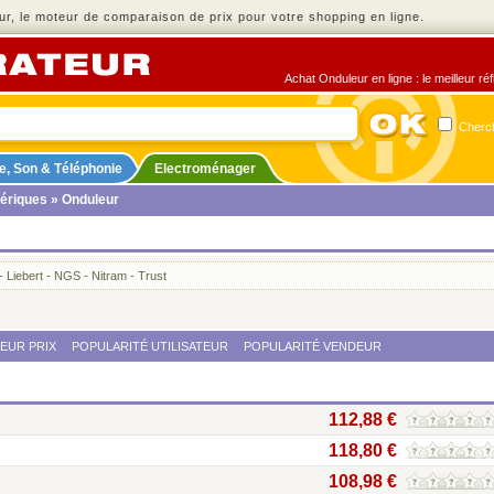
r, le moteur de comparaison de prix pour votre shopping en ligne.
Achat Onduleur en ligne : le meilleur ré
Cherch
e, Son & Téléphonie
Electroménager
ériques
» Onduleur
-
Liebert
-
NGS
-
Nitram
-
Trust
LEUR PRIX
POPULARITÉ UTILISATEUR
POPULARITÉ VENDEUR
112,88 €
118,80 €
108,98 €