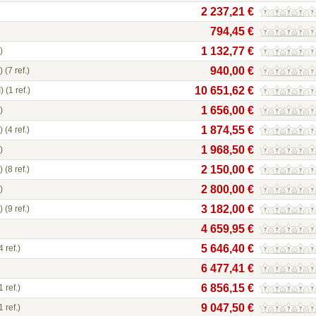
2 237,21 €
794,45 €
1 132,77 €
)
940,00 €
)
(7 ref.)
10 651,62 €
)
(1 ref.)
1 656,00 €
)
1 874,55 €
)
(4 ref.)
1 968,50 €
)
2 150,00 €
)
(8 ref.)
2 800,00 €
)
3 182,00 €
)
(9 ref.)
4 659,95 €
5 646,40 €
4 ref.)
6 477,41 €
6 856,15 €
1 ref.)
9 047,50 €
1 ref.)