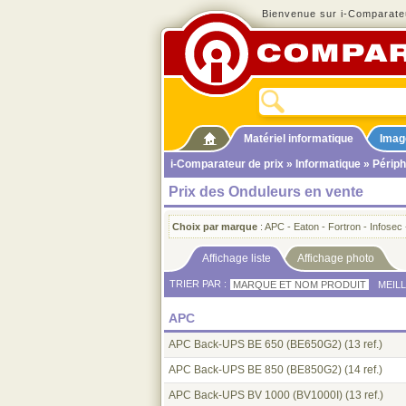
Bienvenue sur i-Comparateu
Matériel informatique
Imag
i-Comparateur de prix
»
Informatique
»
Périph
Prix des Onduleurs en vente
Choix par marque
:
APC
-
Eaton
-
Fortron
-
Infosec
Affichage liste
Affichage photo
TRIER PAR :
MARQUE ET NOM PRODUIT
MEIL
APC
APC Back-UPS BE 650 (BE650G2)
(13 ref.)
APC Back-UPS BE 850 (BE850G2)
(14 ref.)
APC Back-UPS BV 1000 (BV1000I)
(13 ref.)