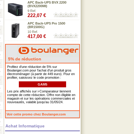
APC Back-UPS BVX 2200
(BVX2200MI)
9 Ref.
222,07 €
APC Back-UPS Pro 1500
(BR1500G)
10 Ref.
417,00 €
5% de réduction
Profitez d'une réduction de 5% sur
Boulanger.com pour l'achat d'un produit gros
électroménager (à partir de 449 euro). Pour en
profiter, saisissez le code promotion :
GAM5
Les prix affichés sur i-Comparateur tiennent
compte de cette réduction. Offre non éligible en
magasin et sur les opérations commerciales et
nouveautés, valable jusqu'au 31/05/24.
Voir cette promo chez Boulanger.com
Achat Informatique