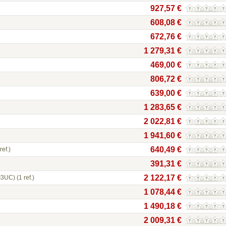
927,57 €
608,08 €
672,76 €
1 279,31 €
469,00 €
806,72 €
639,00 €
1 283,65 €
2 022,81 €
1 941,60 €
640,49 €
ref.)
391,31 €
2 122,17 €
I3UC)
(1 ref.)
1 078,44 €
1 490,18 €
2 009,31 €