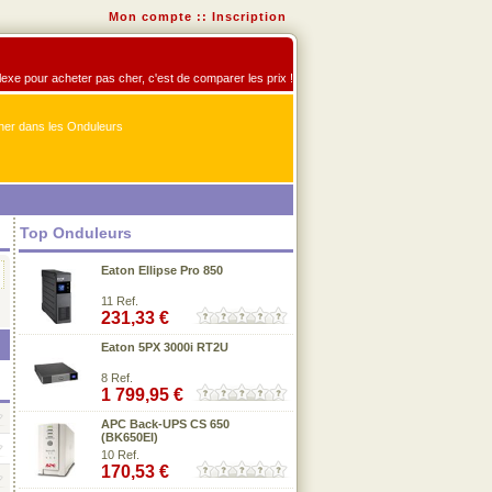
Mon compte
::
Inscription
flexe pour acheter pas cher, c'est de comparer les prix !
er dans les Onduleurs
Top Onduleurs
Eaton Ellipse Pro 850
11 Ref.
231,33 €
Eaton 5PX 3000i RT2U
8 Ref.
1 799,95 €
APC Back-UPS CS 650
(BK650EI)
10 Ref.
170,53 €