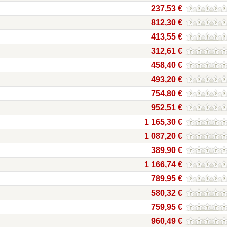
237,53 €
812,30 €
413,55 €
312,61 €
458,40 €
493,20 €
754,80 €
952,51 €
1 165,30 €
1 087,20 €
389,90 €
1 166,74 €
789,95 €
580,32 €
759,95 €
960,49 €