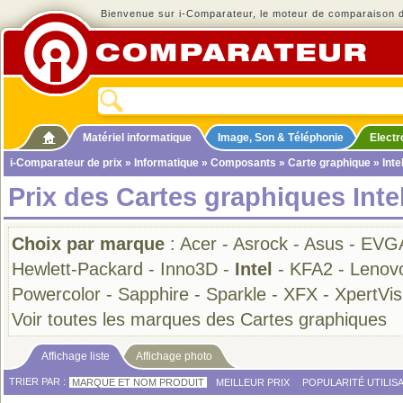
Bienvenue sur i-Comparateur, le moteur de comparaison de
Matériel informatique
Image, Son & Téléphonie
Elect
i-Comparateur de prix
»
Informatique
»
Composants
»
Carte graphique
» Inte
Prix des Cartes graphiques Inte
Choix par marque
:
Acer
-
Asrock
-
Asus
-
EVG
Hewlett-Packard
-
Inno3D
-
Intel
-
KFA2
-
Lenov
Powercolor
-
Sapphire
-
Sparkle
-
XFX
-
XpertVisi
Voir toutes les marques des Cartes graphiques
Affichage liste
Affichage photo
TRIER PAR :
MARQUE ET NOM PRODUIT
MEILLEUR PRIX
POPULARITÉ UTILIS