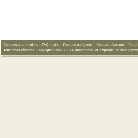
Coupons et promotions
::
FAQ et aide
::
Plan des catégories
::
Contact
::
A propos
::
Parten
Tous droits réservés. Copyright © 2003-2021 iComparateur / eComparateur® vous perme