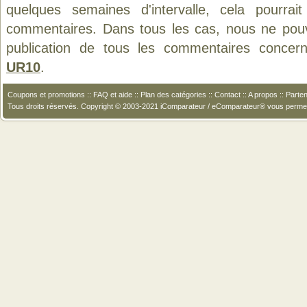
quelques semaines d'intervalle, cela pourrait
commentaires. Dans tous les cas, nous ne pouvo
publication de tous les commentaires concer
UR10
.
Coupons et promotions
::
FAQ et aide
::
Plan des catégories
::
Contact
::
A propos
::
Parten
Tous droits réservés. Copyright © 2003-2021 iComparateur / eComparateur® vous perme