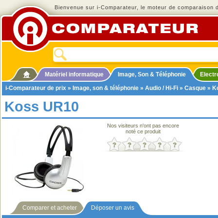
Bienvenue sur i-Comparateur, le moteur de comparaison de
Matériel informatique
Image, Son & Téléphonie
Elect
i-Comparateur de prix
»
Image, son & téléphonie
»
Audio / Hi-Fi
»
Casque
» K
Koss UR10
Nos visiteurs n'ont pas encore
noté ce produit
Comparer et acheter
Déposer un avis