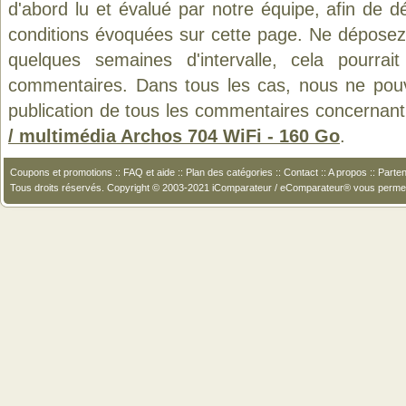
d'abord lu et évalué par notre équipe, afin de d
conditions évoquées sur cette page. Ne déposez 
quelques semaines d'intervalle, cela pourrait
commentaires. Dans tous les cas, nous ne pouvo
publication de tous les commentaires concernant
/ multimédia Archos 704 WiFi - 160 Go
.
Coupons et promotions
::
FAQ et aide
::
Plan des catégories
::
Contact
::
A propos
::
Parten
Tous droits réservés. Copyright © 2003-2021 iComparateur / eComparateur® vous perme