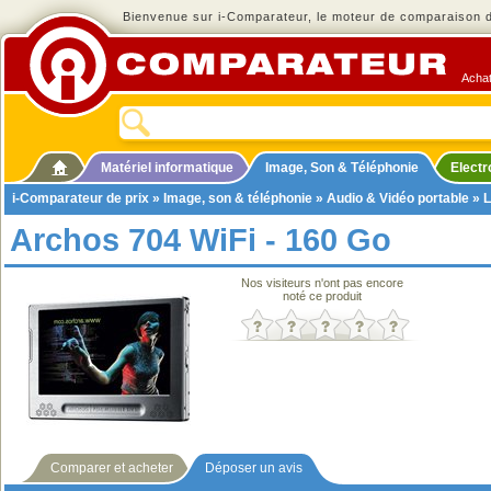
Bienvenue sur i-Comparateur, le moteur de comparaison de
Achat
Matériel informatique
Image, Son & Téléphonie
Elect
i-Comparateur de prix
»
Image, son & téléphonie
»
Audio & Vidéo portable
»
L
Archos 704 WiFi - 160 Go
Nos visiteurs n'ont pas encore
noté ce produit
Comparer et acheter
Déposer un avis