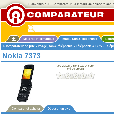
Bienvenue sur i-Comparateur, le moteur de comparaison de
Matériel informatique
Image, Son & Téléphonie
Elect
i-Comparateur de prix
»
Image, son & téléphonie
»
Téléphonie & GPS
»
Télép
Nokia 7373
Nos visiteurs n'ont pas encore
noté ce produit
Comparer et acheter
Déposer un avis