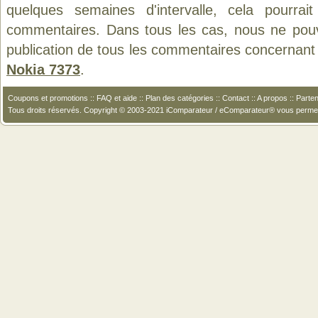
quelques semaines d'intervalle, cela pourrait
commentaires. Dans tous les cas, nous ne pouvo
publication de tous les commentaires concernant 
Nokia 7373
.
Coupons et promotions
::
FAQ et aide
::
Plan des catégories
::
Contact
::
A propos
::
Parten
Tous droits réservés. Copyright © 2003-2021 iComparateur / eComparateur® vous perme