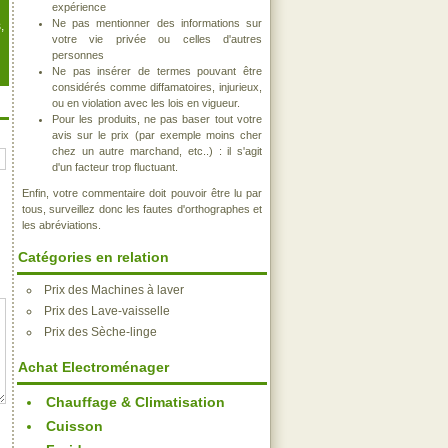
expérience
Ne pas mentionner des informations sur
,
votre vie privée ou celles d'autres
personnes
Ne pas insérer de termes pouvant être
considérés comme diffamatoires, injurieux,
ou en violation avec les lois en vigueur.
Pour les produits, ne pas baser tout votre
avis sur le prix (par exemple moins cher
chez un autre marchand, etc..) : il s'agit
d'un facteur trop fluctuant.
Enfin, votre commentaire doit pouvoir être lu par
tous, surveillez donc les fautes d'orthographes et
les abréviations.
Catégories en relation
Prix des Machines à laver
Prix des Lave-vaisselle
Prix des Sèche-linge
Achat Electroménager
Chauffage & Climatisation
Cuisson