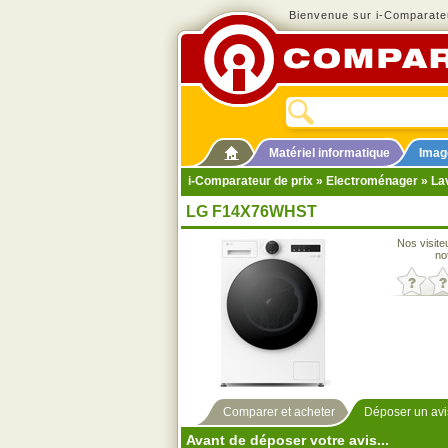
Bienvenue sur i-Comparateu
Matériel informatique
Imag
i-Comparateur de prix
»
Electroménager
»
La
LG F14X76WHST
Nos visite
no
Comparer et acheter
Déposer un avi
Avant de déposer votre avis...