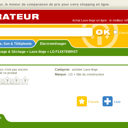
r, le moteur de comparaison de prix pour votre shopping en ligne.
Achat Lave-linge en ligne : le meilleur r
Cherch
e, Son & Téléphonie
Electroménager
vage & Séchage
»
Lave-linge
» LG F14X76WHST
urs n'ont pas encore
Catégorie
:
acheter Lave-linge
té ce produit
Marque
:
LG
»
Site du constructeur
Favoris
Liste
s