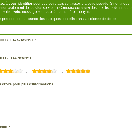
sez à
vous identifier
pour que votre avis soit associé à votre pseudo. Sinon, nous
fiter facilement de tous les services i-Comparateur (suivi des prix, listes de produits
s inscrire, votre message sera publié de manière anonyme.
 de prendre connaissance des quelques conseils dans la colonne de droite.
duit LG F14X76WHST ?
duit LG F14X76WHST ?
 droite pour plus d'informations :
oduit ?