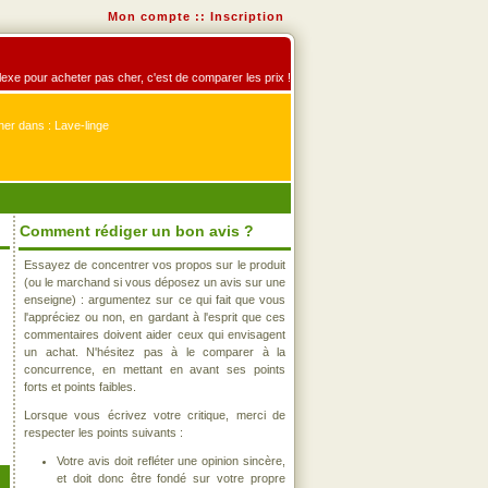
Mon compte
::
Inscription
éflexe pour acheter pas cher, c'est de comparer les prix !
er dans : Lave-linge
Comment rédiger un bon avis ?
Essayez de concentrer vos propos sur le produit
(ou le marchand si vous déposez un avis sur une
enseigne) : argumentez sur ce qui fait que vous
l'appréciez ou non, en gardant à l'esprit que ces
commentaires doivent aider ceux qui envisagent
un achat. N'hésitez pas à le comparer à la
concurrence, en mettant en avant ses points
forts et points faibles.
Lorsque vous écrivez votre critique, merci de
respecter les points suivants :
Votre avis doit refléter une opinion sincère,
et doit donc être fondé sur votre propre