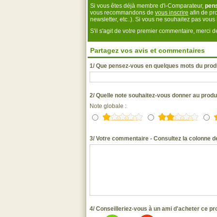
Si vous êtes déjà membre d'i-Comparateur,
pen
vous recommandons de
vous inscrire
afin de pro
newsletter, etc..). Si vous ne souhaitez pas vou
S'il s'agit de votre premier commentaire, merci
Partagez vos avis et commentaires
1/ Que pensez-vous en quelques mots du pro
2/ Quelle note souhaitez-vous donner au pro
Note globale :
3/ Votre commentaire - Consultez la colonne de
4/ Conseilleriez-vous à un ami d'acheter ce pr