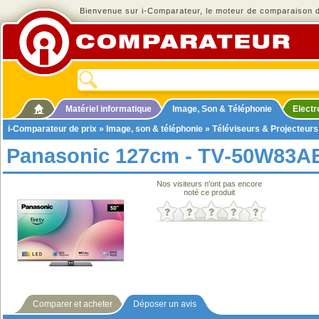
Bienvenue sur i-Comparateur, le moteur de comparaison de
Matériel informatique
Image, Son & Téléphonie
Elect
i-Comparateur de prix
»
Image, son & téléphonie
»
Téléviseurs & Projecteurs
Panasonic 127cm - TV‑50W83A
Nos visiteurs n'ont pas encore
noté ce produit
Comparer et acheter
Déposer un avis