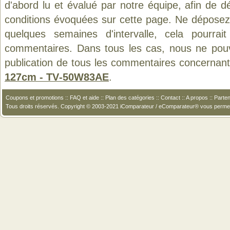
d'abord lu et évalué par notre équipe, afin de d
conditions évoquées sur cette page. Ne déposez 
quelques semaines d'intervalle, cela pourrait
commentaires. Dans tous les cas, nous ne pouvo
publication de tous les commentaires concernant
127cm - TV‑50W83AE
.
Coupons et promotions
::
FAQ et aide
::
Plan des catégories
::
Contact
::
A propos
::
Parten
Tous droits réservés. Copyright © 2003-2021 iComparateur / eComparateur® vous perme