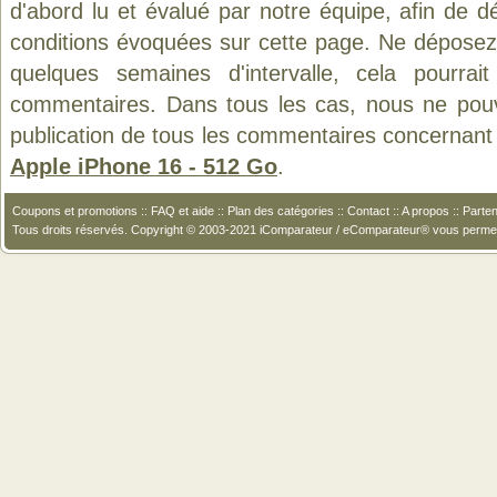
d'abord lu et évalué par notre équipe, afin de d
conditions évoquées sur cette page. Ne déposez 
quelques semaines d'intervalle, cela pourrait
commentaires. Dans tous les cas, nous ne pouvo
publication de tous les commentaires concernant 
Apple iPhone 16 - 512 Go
.
Coupons et promotions
::
FAQ et aide
::
Plan des catégories
::
Contact
::
A propos
::
Parten
Tous droits réservés. Copyright © 2003-2021 iComparateur / eComparateur® vous perme