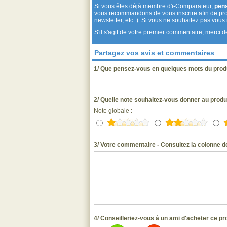
Si vous êtes déjà membre d'i-Comparateur,
pen
vous recommandons de
vous inscrire
afin de pro
newsletter, etc..). Si vous ne souhaitez pas vou
S'il s'agit de votre premier commentaire, merci
Partagez vos avis et commentaires
1/ Que pensez-vous en quelques mots du produ
2/ Quelle note souhaitez-vous donner au produ
Note globale :
3/ Votre commentaire - Consultez la colonne de
4/ Conseilleriez-vous à un ami d'acheter ce pr