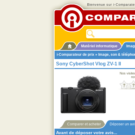
Bienvenue sur i-Comparateu
Matériel informatique
Imag
i-Comparateur de prix
»
Image, son & télépho
Sony CyberShot Vlog ZV-1 II
Nos visite
no
Comparer et acheter
Déposer un avi
Avant de déposer votre avis...