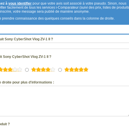
sez à
vous identifier
pour que votre avis soit associé à votre pseudo. Sinon, nous
fiter facilement de tous les services i-Comparateur (suivi des prix, listes de produits
s inscrire, votre message sera publié de manière anonyme.
 de prendre connaissance des quelques conseils dans la colonne de droite.
it Sony CyberShot Vlog ZV-1 II ?
it Sony CyberShot Vlog ZV-1 II ?
 droite pour plus d'informations :
oduit ?