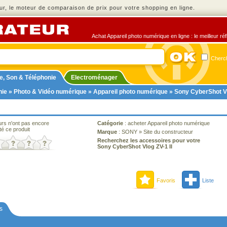
r, le moteur de comparaison de prix pour votre shopping en ligne.
Achat Appareil photo numérique en ligne : le meilleur ré
Cherch
e, Son & Téléphonie
Electroménager
nie
»
Photo & Vidéo numérique
»
Appareil photo numérique
» Sony CyberShot Vl
urs n'ont pas encore
Catégorie
:
acheter Appareil photo numérique
té ce produit
Marque
:
SONY
»
Site du constructeur
Recherchez les accessoires pour votre
Sony CyberShot Vlog ZV-1 II
Favoris
Liste
s