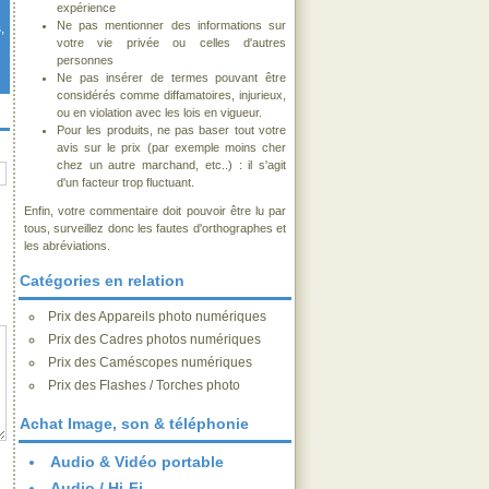
expérience
Ne pas mentionner des informations sur
,
votre vie privée ou celles d'autres
personnes
Ne pas insérer de termes pouvant être
considérés comme diffamatoires, injurieux,
ou en violation avec les lois en vigueur.
Pour les produits, ne pas baser tout votre
avis sur le prix (par exemple moins cher
chez un autre marchand, etc..) : il s'agit
d'un facteur trop fluctuant.
Enfin, votre commentaire doit pouvoir être lu par
tous, surveillez donc les fautes d'orthographes et
les abréviations.
Catégories en relation
Prix des Appareils photo numériques
Prix des Cadres photos numériques
Prix des Caméscopes numériques
Prix des Flashes / Torches photo
Achat Image, son & téléphonie
Audio & Vidéo portable
Audio / Hi-Fi