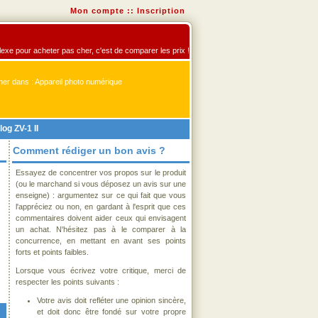
Mon compte
::
Inscription
flexe pour acheter pas cher, c'est de comparer les prix !
er dans : Appareil photo numérique
og ZV-1 II
Comment rédiger un bon avis ?
Essayez de concentrer vos propos sur le produit
(ou le marchand si vous déposez un avis sur une
enseigne) : argumentez sur ce qui fait que vous
l'appréciez ou non, en gardant à l'esprit que ces
commentaires doivent aider ceux qui envisagent
un achat. N'hésitez pas à le comparer à la
concurrence, en mettant en avant ses points
forts et points faibles.
Lorsque vous écrivez votre critique, merci de
respecter les points suivants :
Votre avis doit refléter une opinion sincère,
et doit donc être fondé sur votre propre