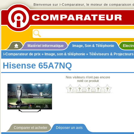
Bienvenue sur i-Comparateur, le moteur de comparaison de
Matériel informatique
Image, Son & Téléphonie
Elect
i-Comparateur de prix
»
Image, son & téléphonie
»
Téléviseurs & Projecteurs
Hisense 65A7NQ
Nos visiteurs n'ont pas encore
noté ce produit
Comparer et acheter
Déposer un avis