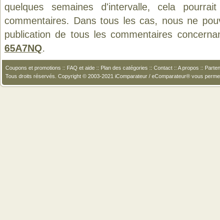
quelques semaines d'intervalle, cela pourrait
commentaires. Dans tous les cas, nous ne pouvo
publication de tous les commentaires concerna
65A7NQ
.
Coupons et promotions
::
FAQ et aide
::
Plan des catégories
::
Contact
::
A propos
::
Parten
Tous droits réservés. Copyright © 2003-2021 iComparateur / eComparateur® vous perme