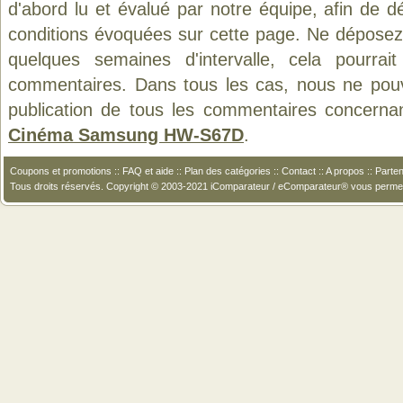
d'abord lu et évalué par notre équipe, afin de d
conditions évoquées sur cette page. Ne déposez 
quelques semaines d'intervalle, cela pourrait
commentaires. Dans tous les cas, nous ne pouvo
publication de tous les commentaires concerna
Cinéma Samsung HW-S67D
.
Coupons et promotions
::
FAQ et aide
::
Plan des catégories
::
Contact
::
A propos
::
Parten
Tous droits réservés. Copyright © 2003-2021 iComparateur / eComparateur® vous perme