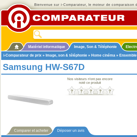
Bienvenue sur i-Comparateur, le moteur de comparaison de
Matériel informatique
Image, Son & Téléphonie
Elect
i-Comparateur de prix
»
Image, son & téléphonie
»
Home cinéma
»
Ensemble
Samsung HW-S67D
Nos visiteurs n'ont pas encore
noté ce produit
Comparer et acheter
Déposer un avis