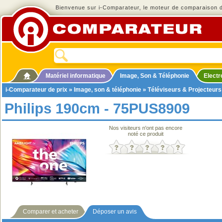
Bienvenue sur i-Comparateur, le moteur de comparaison de
Matériel informatique
Image, Son & Téléphonie
Elect
i-Comparateur de prix
»
Image, son & téléphonie
»
Téléviseurs & Projecteurs
Philips 190cm - 75PUS8909
Nos visiteurs n'ont pas encore
noté ce produit
Comparer et acheter
Déposer un avis