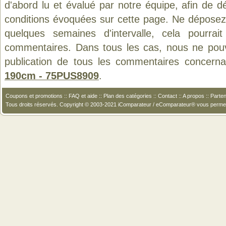
d'abord lu et évalué par notre équipe, afin de d
conditions évoquées sur cette page. Ne déposez 
quelques semaines d'intervalle, cela pourrait
commentaires. Dans tous les cas, nous ne pouvo
publication de tous les commentaires concerna
190cm - 75PUS8909
.
Coupons et promotions
::
FAQ et aide
::
Plan des catégories
::
Contact
::
A propos
::
Parten
Tous droits réservés. Copyright © 2003-2021 iComparateur / eComparateur® vous perme