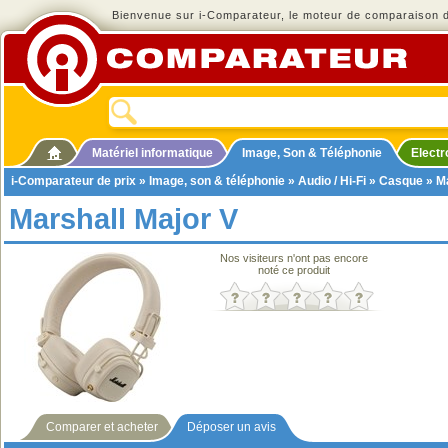
Bienvenue sur i-Comparateur, le moteur de comparaison de
Matériel informatique
Image, Son & Téléphonie
Elect
i-Comparateur de prix
»
Image, son & téléphonie
»
Audio / Hi-Fi
»
Casque
» Ma
Marshall Major V
Nos visiteurs n'ont pas encore
noté ce produit
Comparer et acheter
Déposer un avis