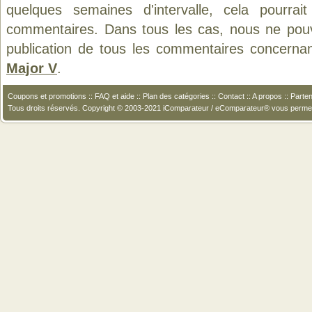
quelques semaines d'intervalle, cela pourrait
commentaires. Dans tous les cas, nous ne pouvo
publication de tous les commentaires concernan
Major V
.
Coupons et promotions
::
FAQ et aide
::
Plan des catégories
::
Contact
::
A propos
::
Parten
Tous droits réservés. Copyright © 2003-2021 iComparateur / eComparateur® vous perme