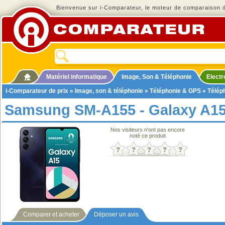
Bienvenue sur i-Comparateur, le moteur de comparaison de
Matériel informatique
Image, Son & Téléphonie
Elect
i-Comparateur de prix
»
Image, son & téléphonie
»
Téléphonie & GPS
»
Télép
Samsung SM-A155 - Galaxy A1
Nos visiteurs n'ont pas encore
noté ce produit
Comparer et acheter
Déposer un avis