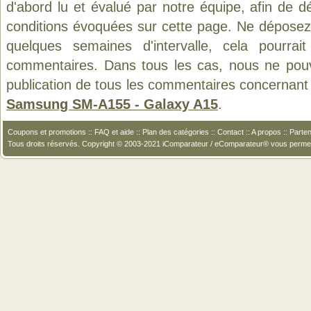
d'abord lu et évalué par notre équipe, afin de d
conditions évoquées sur cette page. Ne déposez 
quelques semaines d'intervalle, cela pourrait
commentaires. Dans tous les cas, nous ne pouvo
publication de tous les commentaires concernant 
Samsung SM-A155 - Galaxy A15
.
Coupons et promotions
::
FAQ et aide
::
Plan des catégories
::
Contact
::
A propos
::
Parten
Tous droits réservés. Copyright © 2003-2021 iComparateur / eComparateur® vous perme