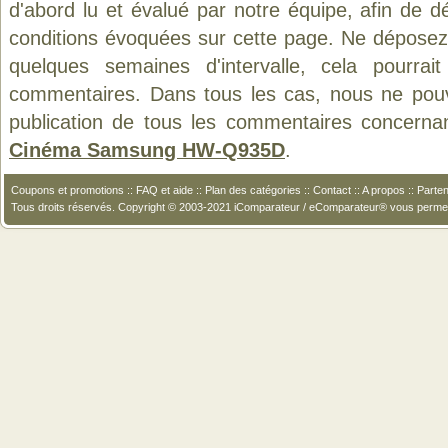
d'abord lu et évalué par notre équipe, afin de d
conditions évoquées sur cette page. Ne déposez 
quelques semaines d'intervalle, cela pourrait
commentaires. Dans tous les cas, nous ne pouvo
publication de tous les commentaires concerna
Cinéma Samsung HW-Q935D
.
Coupons et promotions
::
FAQ et aide
::
Plan des catégories
::
Contact
::
A propos
::
Parten
Tous droits réservés. Copyright © 2003-2021 iComparateur / eComparateur® vous perme