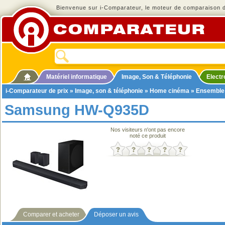
Bienvenue sur i-Comparateur, le moteur de comparaison de
Matériel informatique
Image, Son & Téléphonie
Elect
i-Comparateur de prix
»
Image, son & téléphonie
»
Home cinéma
»
Ensemble
Samsung HW-Q935D
Nos visiteurs n'ont pas encore
noté ce produit
Comparer et acheter
Déposer un avis