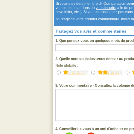
Si vous êtes déjà membre d'i-Comparateur,
pen
vous recommandons de
vous inscrire
afin de pro
newsletter, etc..). Si vous ne souhaitez pas vou
S'il s'agit de votre premier commentaire, merci
Partagez vos avis et commentaires
1/ Que pensez-vous en quelques mots du prod
2/ Quelle note souhaitez-vous donner au prod
Note globale :
3/ Votre commentaire - Consultez la colonne de
4/ Conseilleriez-vous à un ami d'acheter ce pr