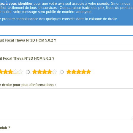
sez à
vous identifier
pour que votre avis soit associé à votre pseudo. Sinon, nous
fiter facilement de tous les services i-Comparateur (suivi des prix, listes de produits
s inscrire, votre message sera publié de manière anonyme.
 de prendre connaissance des quelques conseils dans la colonne de droite.
uit Focal Theva N°3D HCM 5.0.2 ?
uit Focal Theva N°3D HCM 5.0.2 ?
 droite pour plus d'informations :
oduit ?