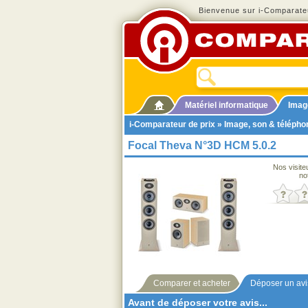
Bienvenue sur i-Comparateu
Matériel informatique
Imag
i-Comparateur de prix
»
Image, son & télépho
Focal Theva N°3D HCM 5.0.2
Nos visite
no
Comparer et acheter
Déposer un avi
Avant de déposer votre avis...