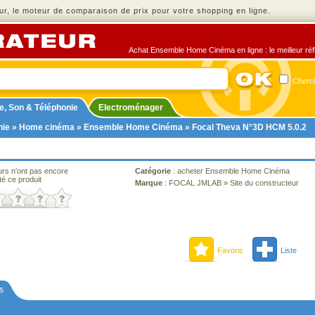
r, le moteur de comparaison de prix pour votre shopping en ligne.
Achat Ensemble Home Cinéma en ligne : le meilleur réfl
Cherch
e, Son & Téléphonie
Electroménager
nie
»
Home cinéma
»
Ensemble Home Cinéma
» Focal Theva N°3D HCM 5.0.2
urs n'ont pas encore
Catégorie
:
acheter Ensemble Home Cinéma
té ce produit
Marque
:
FOCAL JMLAB
»
Site du constructeur
Favoris
Liste
s