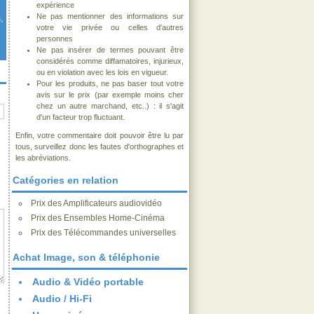
expérience
Ne pas mentionner des informations sur
,
votre vie privée ou celles d'autres
personnes
Ne pas insérer de termes pouvant être
considérés comme diffamatoires, injurieux,
ou en violation avec les lois en vigueur.
Pour les produits, ne pas baser tout votre
avis sur le prix (par exemple moins cher
chez un autre marchand, etc..) : il s'agit
d'un facteur trop fluctuant.
Enfin, votre commentaire doit pouvoir être lu par
tous, surveillez donc les fautes d'orthographes et
les abréviations.
Catégories en relation
Prix des Amplificateurs audiovidéo
Prix des Ensembles Home-Cinéma
Prix des Télécommandes universelles
Achat Image, son & téléphonie
Audio & Vidéo portable
Audio / Hi-Fi