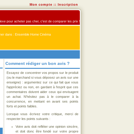
Mon compte
::
Inscription
exe pour acheter pas cher, c'est de comparer les prix !
er dans : Ensemble Home Cinéma
Comment rédiger un bon avis ?
Essayez de concentrer vos propos sur le produit
(ou le marchand si vous déposez un avis sur une
enseigne) : argumentez sur ce qui fait que vous
l'appréciez ou non, en gardant à l'esprit que ces
commentaires doivent aider ceux qui envisagent
un achat. N'hésitez pas à le comparer à la
concurrence, en mettant en avant ses points
forts et points faibles.
Lorsque vous écrivez votre critique, merci de
respecter les points suivants :
Votre avis doit refléter une opinion sincère,
et doit donc être fondé sur votre propre