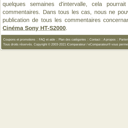
quelques semaines d'intervalle, cela pourrait
commentaires. Dans tous les cas, nous ne pouvo
publication de tous les commentaires concerna
Cinéma Sony HT-S2000
.
Coupons et promotions
::
FAQ et aide
::
Plan des catégories
::
Contact
::
A propos
::
Parten
Tous droits réservés. Copyright © 2003-2021 iComparateur / eComparateur® vous perme