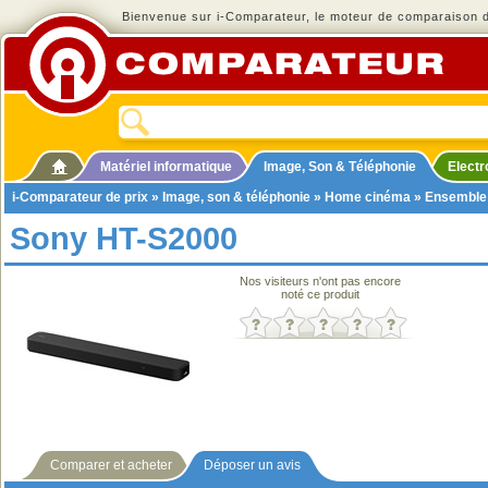
Bienvenue sur i-Comparateur, le moteur de comparaison de
Matériel informatique
Image, Son & Téléphonie
Elect
i-Comparateur de prix
»
Image, son & téléphonie
»
Home cinéma
»
Ensemble
Sony HT-S2000
Nos visiteurs n'ont pas encore
noté ce produit
Comparer et acheter
Déposer un avis