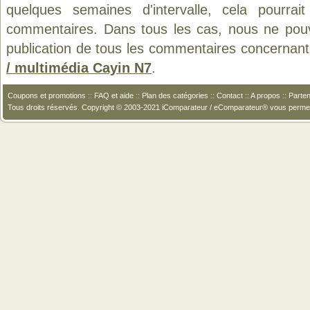
quelques semaines d'intervalle, cela pourrait
commentaires. Dans tous les cas, nous ne pouvo
publication de tous les commentaires concernant
/ multimédia Cayin N7
.
Coupons et promotions
::
FAQ et aide
::
Plan des catégories
::
Contact
::
A propos
::
Parten
Tous droits réservés. Copyright © 2003-2021 iComparateur / eComparateur® vous perme