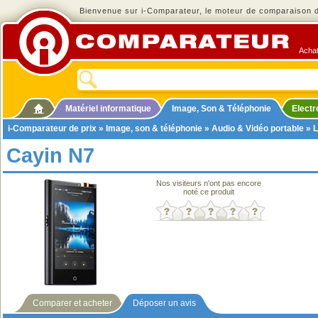
Bienvenue sur i-Comparateur, le moteur de comparaison de
Achat
Matériel informatique
Image, Son & Téléphonie
Elect
i-Comparateur de prix
»
Image, son & téléphonie
»
Audio & Vidéo portable
»
L
Cayin N7
Nos visiteurs n'ont pas encore
noté ce produit
Comparer et acheter
Déposer un avis