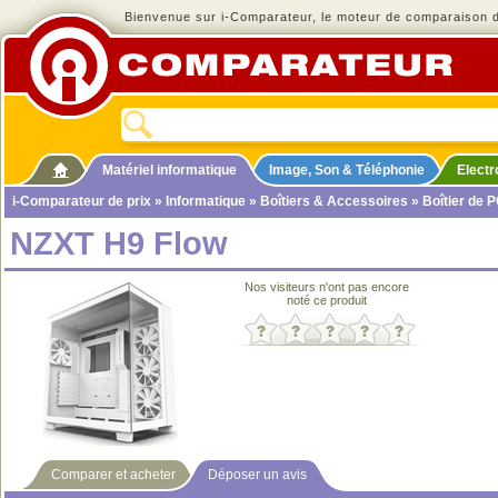
Bienvenue sur i-Comparateur, le moteur de comparaison de
Matériel informatique
Image, Son & Téléphonie
Elect
i-Comparateur de prix
»
Informatique
»
Boîtiers & Accessoires
»
Boîtier de 
NZXT H9 Flow
Nos visiteurs n'ont pas encore
noté ce produit
Comparer et acheter
Déposer un avis