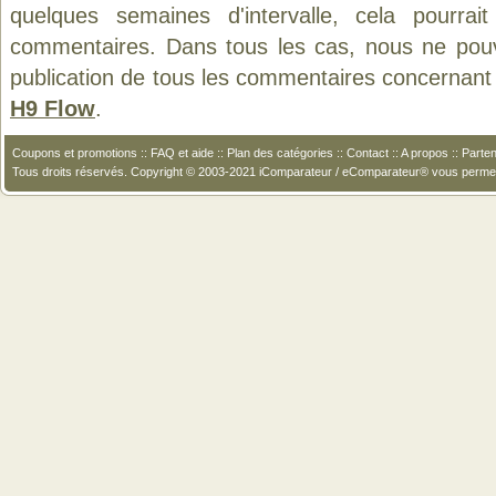
quelques semaines d'intervalle, cela pourrait
commentaires. Dans tous les cas, nous ne pouvo
publication de tous les commentaires concernant 
H9 Flow
.
Coupons et promotions
::
FAQ et aide
::
Plan des catégories
::
Contact
::
A propos
::
Parten
Tous droits réservés. Copyright © 2003-2021 iComparateur / eComparateur® vous perme