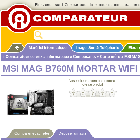
Bienvenue sur i-Comparateur, le moteur de comparaison de
Matériel informatique
Image, Son & Téléphonie
Elect
i-Comparateur de prix
»
Informatique
»
Composants
»
Carte mère
» MSI MA
MSI MAG B760M MORTAR WIFI
Nos visiteurs n'ont pas encore
noté ce produit
Comparer et acheter
Déposer un avis