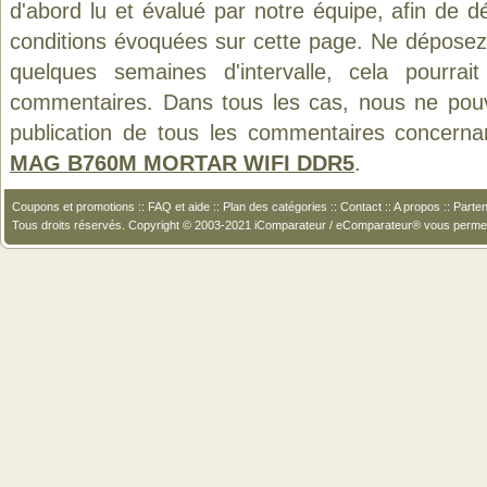
d'abord lu et évalué par notre équipe, afin de d
conditions évoquées sur cette page. Ne déposez 
quelques semaines d'intervalle, cela pourrait
commentaires. Dans tous les cas, nous ne pouvo
publication de tous les commentaires concerna
MAG B760M MORTAR WIFI DDR5
.
Coupons et promotions
::
FAQ et aide
::
Plan des catégories
::
Contact
::
A propos
::
Parten
Tous droits réservés. Copyright © 2003-2021 iComparateur / eComparateur® vous perme