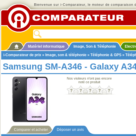
Bienvenue sur i-Comparateur, le moteur de comparaison de
Matériel informatique
Image, Son & Téléphonie
Elect
i-Comparateur de prix
»
Image, son & téléphonie
»
Téléphonie & GPS
»
Télép
Samsung SM-A346 - Galaxy A3
Nos visiteurs n'ont pas encore
noté ce produit
Comparer et acheter
Déposer un avis