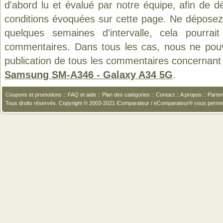
d'abord lu et évalué par notre équipe, afin de d
conditions évoquées sur cette page. Ne déposez 
quelques semaines d'intervalle, cela pourrait
commentaires. Dans tous les cas, nous ne pouvo
publication de tous les commentaires concernant 
Samsung SM-A346 - Galaxy A34 5G
.
Coupons et promotions
::
FAQ et aide
::
Plan des catégories
::
Contact
::
A propos
::
Parten
Tous droits réservés. Copyright © 2003-2021 iComparateur / eComparateur® vous perme