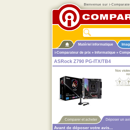
Bienvenue sur i-Comparateu
Matériel informatique
Imag
i-Comparateur de prix
»
Informatique
»
Compo
ASRock Z790 PG-ITX/TB4
Nos visite
no
Comparer et acheter
Déposer un avi
Avant de déposer votre avis...