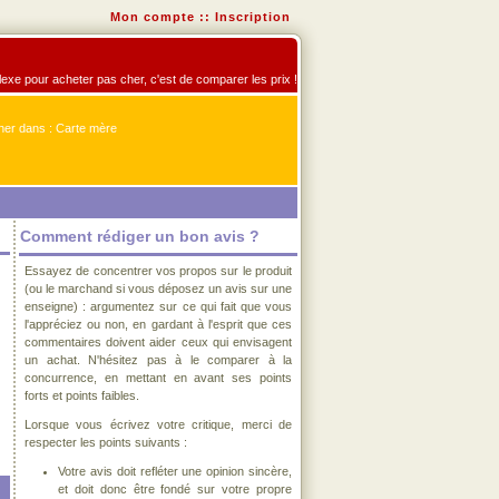
Mon compte
::
Inscription
flexe pour acheter pas cher, c'est de comparer les prix !
er dans : Carte mère
Comment rédiger un bon avis ?
Essayez de concentrer vos propos sur le produit
(ou le marchand si vous déposez un avis sur une
enseigne) : argumentez sur ce qui fait que vous
l'appréciez ou non, en gardant à l'esprit que ces
commentaires doivent aider ceux qui envisagent
un achat. N'hésitez pas à le comparer à la
concurrence, en mettant en avant ses points
forts et points faibles.
Lorsque vous écrivez votre critique, merci de
respecter les points suivants :
Votre avis doit refléter une opinion sincère,
et doit donc être fondé sur votre propre