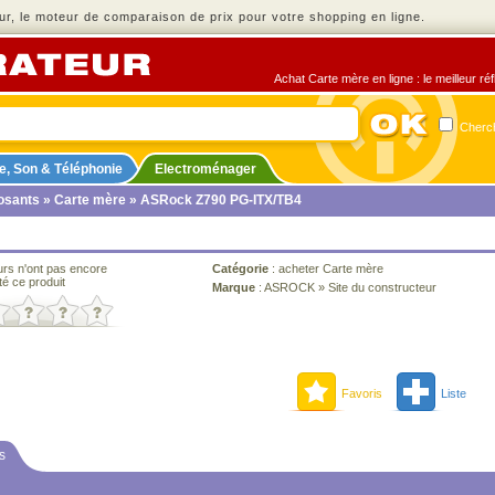
r, le moteur de comparaison de prix pour votre shopping en ligne.
Achat Carte mère en ligne : le meilleur ré
Cherch
e, Son & Téléphonie
Electroménager
sants
»
Carte mère
» ASRock Z790 PG-ITX/TB4
urs n'ont pas encore
Catégorie
:
acheter Carte mère
té ce produit
Marque
:
ASROCK
»
Site du constructeur
Favoris
Liste
s