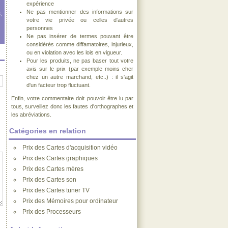
expérience
Ne pas mentionner des informations sur
,
votre vie privée ou celles d'autres
personnes
Ne pas insérer de termes pouvant être
considérés comme diffamatoires, injurieux,
ou en violation avec les lois en vigueur.
Pour les produits, ne pas baser tout votre
avis sur le prix (par exemple moins cher
chez un autre marchand, etc..) : il s'agit
d'un facteur trop fluctuant.
Enfin, votre commentaire doit pouvoir être lu par
tous, surveillez donc les fautes d'orthographes et
les abréviations.
Catégories en relation
Prix des Cartes d'acquisition vidéo
Prix des Cartes graphiques
Prix des Cartes mères
Prix des Cartes son
Prix des Cartes tuner TV
Prix des Mémoires pour ordinateur
Prix des Processeurs