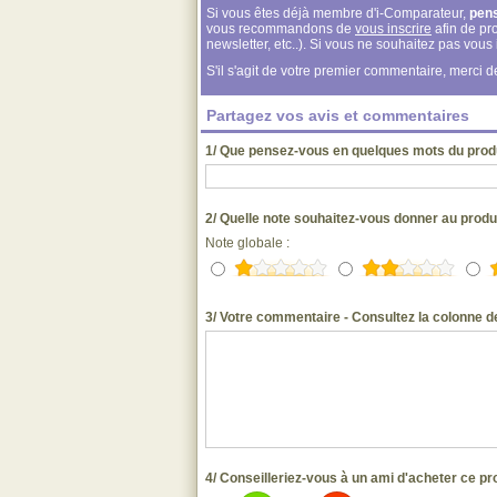
Si vous êtes déjà membre d'i-Comparateur,
pen
vous recommandons de
vous inscrire
afin de pro
newsletter, etc..). Si vous ne souhaitez pas vou
S'il s'agit de votre premier commentaire, merci
Partagez vos avis et commentaires
1/ Que pensez-vous en quelques mots du pro
2/ Quelle note souhaitez-vous donner au prod
Note globale :
3/ Votre commentaire - Consultez la colonne de
4/ Conseilleriez-vous à un ami d'acheter ce pr