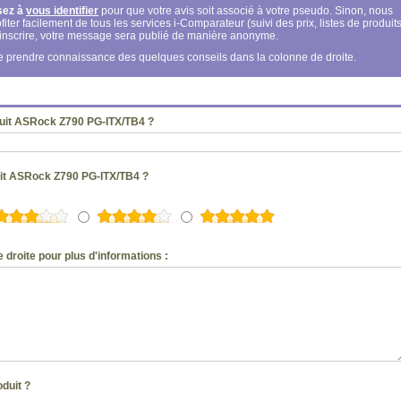
sez à
vous identifier
pour que votre avis soit associé à votre pseudo. Sinon, nous
fiter facilement de tous les services i-Comparateur (suivi des prix, listes de produits
s inscrire, votre message sera publié de manière anonyme.
 de prendre connaissance des quelques conseils dans la colonne de droite.
duit ASRock Z790 PG-ITX/TB4 ?
uit ASRock Z790 PG-ITX/TB4 ?
 droite pour plus d'informations :
oduit ?