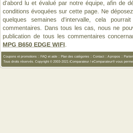
d'abord lu et évalué par notre équipe, afin de d
conditions évoquées sur cette page. Ne déposez 
quelques semaines d'intervalle, cela pourrait
commentaires. Dans tous les cas, nous ne pouvo
publication de tous les commentaires concerna
MPG B650 EDGE WIFI
.
Coupons et promotions
::
FAQ et aide
::
Plan des catégories
::
Contact
::
A propos
::
Parten
Tous droits réservés. Copyright © 2003-2021 iComparateur / eComparateur® vous perme