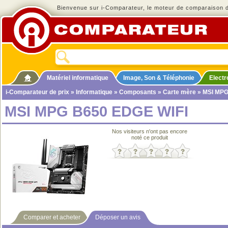
Bienvenue sur i-Comparateur, le moteur de comparaison de
Matériel informatique
Image, Son & Téléphonie
Elect
i-Comparateur de prix
»
Informatique
»
Composants
»
Carte mère
» MSI MPG
MSI MPG B650 EDGE WIFI
Nos visiteurs n'ont pas encore
noté ce produit
Comparer et acheter
Déposer un avis