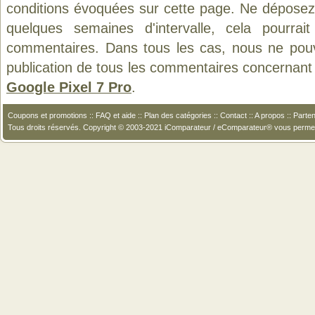
conditions évoquées sur cette page. Ne déposez 
quelques semaines d'intervalle, cela pourrait
commentaires. Dans tous les cas, nous ne pouvo
publication de tous les commentaires concernant 
Google Pixel 7 Pro
.
Coupons et promotions
::
FAQ et aide
::
Plan des catégories
::
Contact
::
A propos
::
Parten
Tous droits réservés. Copyright © 2003-2021 iComparateur / eComparateur® vous perme