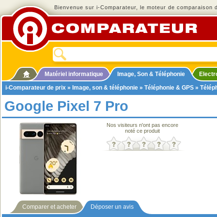
Bienvenue sur i-Comparateur, le moteur de comparaison de
Matériel informatique
Image, Son & Téléphonie
Elect
i-Comparateur de prix
»
Image, son & téléphonie
»
Téléphonie & GPS
»
Télép
Google Pixel 7 Pro
Nos visiteurs n'ont pas encore
noté ce produit
Comparer et acheter
Déposer un avis