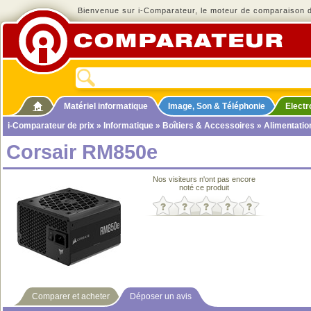
Bienvenue sur i-Comparateur, le moteur de comparaison de
Matériel informatique
Image, Son & Téléphonie
Elect
i-Comparateur de prix
»
Informatique
»
Boîtiers & Accessoires
»
Alimentatio
Corsair RM850e
Nos visiteurs n'ont pas encore
noté ce produit
Comparer et acheter
Déposer un avis