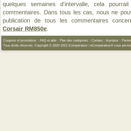
quelques semaines d'intervalle, cela pourrait
commentaires. Dans tous les cas, nous ne pouvo
publication de tous les commentaires concer
Corsair RM850e
.
Coupons et promotions
::
FAQ et aide
::
Plan des catégories
::
Contact
::
A propos
::
Parten
Tous droits réservés. Copyright © 2003-2021 iComparateur / eComparateur® vous perme