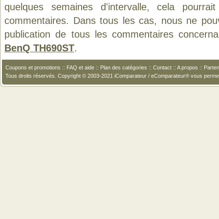
quelques semaines d'intervalle, cela pourrait
commentaires. Dans tous les cas, nous ne pouvo
publication de tous les commentaires concerna
BenQ TH690ST
.
Coupons et promotions
::
FAQ et aide
::
Plan des catégories
::
Contact
::
A propos
::
Parten
Tous droits réservés. Copyright © 2003-2021 iComparateur / eComparateur® vous perme