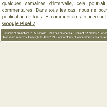
quelques semaines d'intervalle, cela pourrait
commentaires. Dans tous les cas, nous ne pouvo
publication de tous les commentaires concernant 
Google Pixel 7
.
Coupons et promotions
::
FAQ et aide
::
Plan des catégories
::
Contact
::
A propos
::
Parten
Tous droits réservés. Copyright © 2003-2021 iComparateur / eComparateur® vous perme