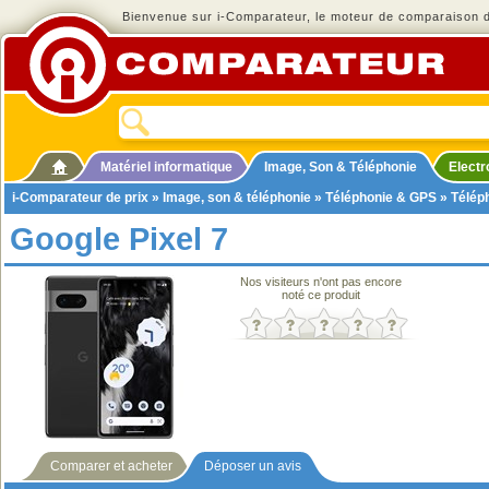
Bienvenue sur i-Comparateur, le moteur de comparaison de
Matériel informatique
Image, Son & Téléphonie
Elect
i-Comparateur de prix
»
Image, son & téléphonie
»
Téléphonie & GPS
»
Télép
Google Pixel 7
Nos visiteurs n'ont pas encore
noté ce produit
Comparer et acheter
Déposer un avis