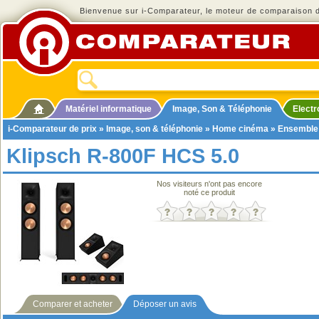
Bienvenue sur i-Comparateur, le moteur de comparaison de
Matériel informatique
Image, Son & Téléphonie
Elect
i-Comparateur de prix
»
Image, son & téléphonie
»
Home cinéma
»
Ensemble
Klipsch R-800F HCS 5.0
Nos visiteurs n'ont pas encore
noté ce produit
Comparer et acheter
Déposer un avis