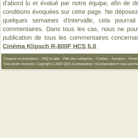
d'abord lu et évalué par notre équipe, afin de d
conditions évoquées sur cette page. Ne déposez 
quelques semaines d'intervalle, cela pourrait
commentaires. Dans tous les cas, nous ne pouvo
publication de tous les commentaires concerna
Cinéma Klipsch R-800F HCS 5.0
.
Coupons et promotions
::
FAQ et aide
::
Plan des catégories
::
Contact
::
A propos
::
Parten
Tous droits réservés. Copyright © 2003-2021 iComparateur / eComparateur® vous perme