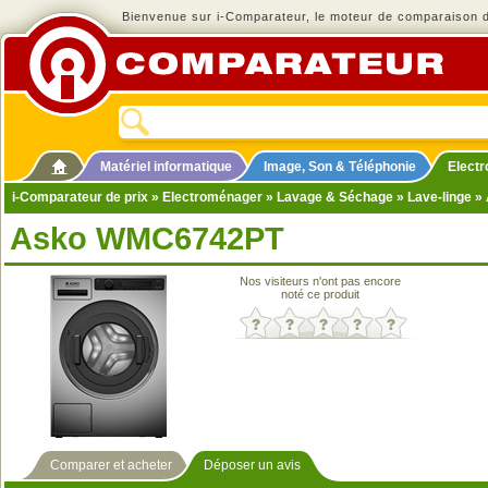
Bienvenue sur i-Comparateur, le moteur de comparaison de
Matériel informatique
Image, Son & Téléphonie
Elect
i-Comparateur de prix
»
Electroménager
»
Lavage & Séchage
»
Lave-linge
» 
Asko WMC6742PT
Nos visiteurs n'ont pas encore
noté ce produit
Comparer et acheter
Déposer un avis