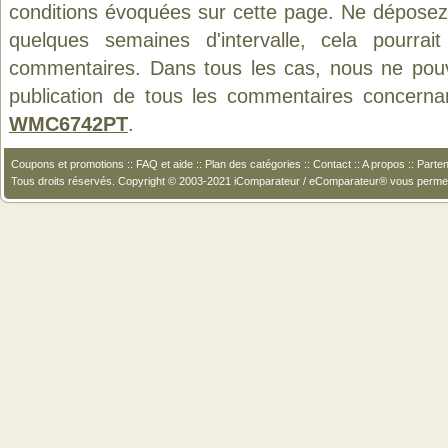
conditions évoquées sur cette page. Ne déposez 
quelques semaines d'intervalle, cela pourrait
commentaires. Dans tous les cas, nous ne pouvo
publication de tous les commentaires concerna
WMC6742PT
.
Coupons et promotions
::
FAQ et aide
::
Plan des catégories
::
Contact
::
A propos
::
Parten
Tous droits réservés. Copyright © 2003-2021 iComparateur / eComparateur® vous perme