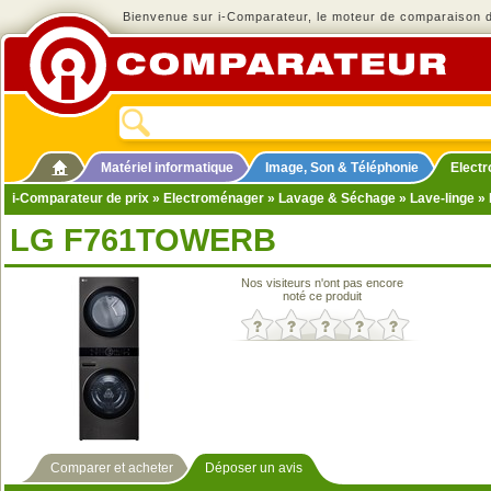
Bienvenue sur i-Comparateur, le moteur de comparaison de
Matériel informatique
Image, Son & Téléphonie
Elect
i-Comparateur de prix
»
Electroménager
»
Lavage & Séchage
»
Lave-linge
»
LG F761TOWERB
Nos visiteurs n'ont pas encore
noté ce produit
Comparer et acheter
Déposer un avis