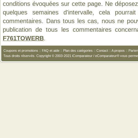
conditions évoquées sur cette page. Ne déposez 
quelques semaines d'intervalle, cela pourrait
commentaires. Dans tous les cas, nous ne pouvo
publication de tous les commentaires concern
F761TOWERB
.
Coupons et promotions
::
FAQ et aide
::
Plan des catégories
::
Contact
::
A propos
::
Parten
Tous droits réservés. Copyright © 2003-2021 iComparateur / eComparateur® vous perme