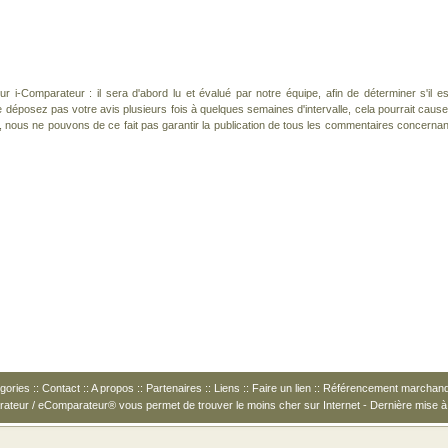
 i-Comparateur : il sera d'abord lu et évalué par notre équipe, afin de déterminer s'il es
déposez pas votre avis plusieurs fois à quelques semaines d'intervalle, cela pourrait cause
, nous ne pouvons de ce fait pas garantir la publication de tous les commentaires concernan
gories
::
Contact
::
A propos
::
Partenaires
::
Liens
::
Faire un lien
::
Référencement marchan
arateur / eComparateur® vous permet de
trouver le moins cher
sur Internet - Dernière mise à 