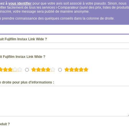
sez à
vous identifier
pour que votre avis soit associé à votre pseudo. Sinon, nous
fiter facilement de tous les services i-Comparateur (suivi des prix, listes de produits
s inscrire, votre message sera publié de manière anonyme.
 de prendre connaissance des quelques conseils dans la colonne de droite.
t Fujifilm Instax Link Wide ?
t Fujifilm Instax Link Wide ?
 droite pour plus d'informations :
oduit ?