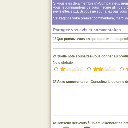
Si vous êtes déjà membre d'i-Comparateur,
pen
vous recommandons de
vous inscrire
afin de pro
newsletter, etc..). Si vous ne souhaitez pas vou
S'il s'agit de votre premier commentaire, merci
Partagez vos avis et commentaires
1/ Que pensez-vous en quelques mots du produi
2/ Quelle note souhaitez-vous donner au produi
Note globale :
3/ Votre commentaire - Consultez la colonne de
4/ Conseilleriez-vous à un ami d'acheter ce pr