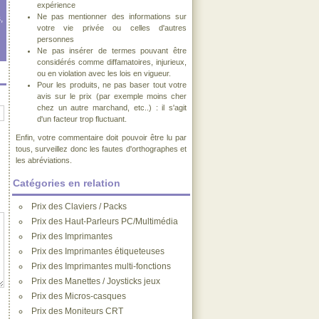
expérience
Ne pas mentionner des informations sur
,
votre vie privée ou celles d'autres
personnes
Ne pas insérer de termes pouvant être
considérés comme diffamatoires, injurieux,
ou en violation avec les lois en vigueur.
Pour les produits, ne pas baser tout votre
avis sur le prix (par exemple moins cher
chez un autre marchand, etc..) : il s'agit
d'un facteur trop fluctuant.
Enfin, votre commentaire doit pouvoir être lu par
tous, surveillez donc les fautes d'orthographes et
les abréviations.
Catégories en relation
Prix des Claviers / Packs
Prix des Haut-Parleurs PC/Multimédia
Prix des Imprimantes
Prix des Imprimantes étiqueteuses
Prix des Imprimantes multi-fonctions
Prix des Manettes / Joysticks jeux
Prix des Micros-casques
Prix des Moniteurs CRT