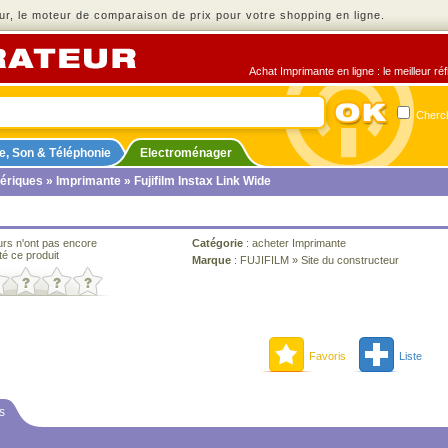
r, le moteur de comparaison de prix pour votre shopping en ligne.
Achat Imprimante en ligne : le meilleur ré
Cherch
e, Son & Téléphonie
Electroménager
ériques
»
Imprimante
» Fujifilm Instax Link Wide
urs n'ont pas encore
Catégorie
:
acheter Imprimante
té ce produit
Marque
:
FUJIFILM
»
Site du constructeur
Favoris
Liste
s