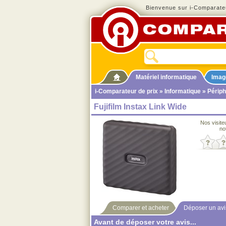
Bienvenue sur i-Comparateu
Matériel informatique
Imag
i-Comparateur de prix
»
Informatique
»
Périph
Fujifilm Instax Link Wide
Nos visite
no
Comparer et acheter
Déposer un avi
Avant de déposer votre avis...