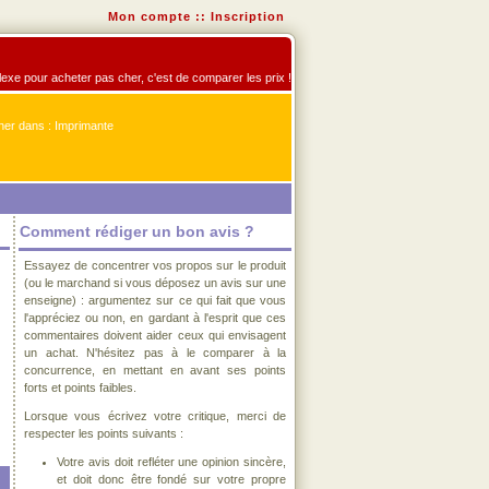
Mon compte
::
Inscription
flexe pour acheter pas cher, c'est de comparer les prix !
er dans : Imprimante
Comment rédiger un bon avis ?
Essayez de concentrer vos propos sur le produit
(ou le marchand si vous déposez un avis sur une
enseigne) : argumentez sur ce qui fait que vous
l'appréciez ou non, en gardant à l'esprit que ces
commentaires doivent aider ceux qui envisagent
un achat. N'hésitez pas à le comparer à la
concurrence, en mettant en avant ses points
forts et points faibles.
Lorsque vous écrivez votre critique, merci de
respecter les points suivants :
Votre avis doit refléter une opinion sincère,
et doit donc être fondé sur votre propre