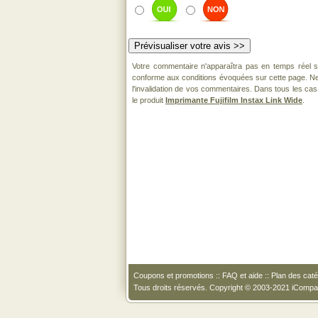
Votre commentaire n'apparaîtra pas en temps réel sur
conforme aux conditions évoquées sur cette page. Ne 
l'invalidation de vos commentaires. Dans tous les cas
le produit
Imprimante Fujifilm Instax Link Wide
.
Coupons et promotions
::
FAQ et aide
::
Plan des caté
Tous droits réservés. Copyright © 2003-2021 iComp