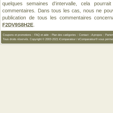
quelques semaines d'intervalle, cela pourrait
commentaires. Dans tous les cas, nous ne pouvo
publication de tous les commentaires concern
F2DV9S8H2E
.
Coupons et promotions
::
FAQ et aide
::
Plan des catégories
::
Contact
::
A propos
::
Parten
Tous droits réservés. Copyright © 2003-2021 iComparateur / eComparateur® vous perme