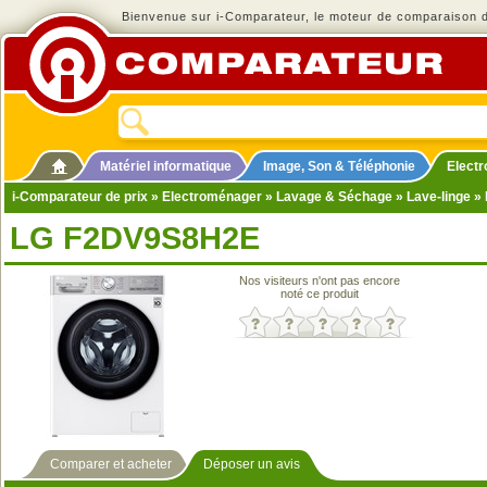
Bienvenue sur i-Comparateur, le moteur de comparaison de
Matériel informatique
Image, Son & Téléphonie
Elect
i-Comparateur de prix
»
Electroménager
»
Lavage & Séchage
»
Lave-linge
» 
LG F2DV9S8H2E
Nos visiteurs n'ont pas encore
noté ce produit
Comparer et acheter
Déposer un avis