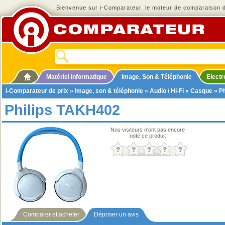
Bienvenue sur i-Comparateur, le moteur de comparaison de
Matériel informatique
Image, Son & Téléphonie
Elect
i-Comparateur de prix
»
Image, son & téléphonie
»
Audio / Hi-Fi
»
Casque
» P
Philips TAKH402
Nos visiteurs n'ont pas encore
noté ce produit
Comparer et acheter
Déposer un avis