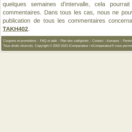
quelques semaines d'intervalle, cela pourrait
commentaires. Dans tous les cas, nous ne pouvo
publication de tous les commentaires concern
TAKH402
.
Coupons et promotions
::
FAQ et aide
::
Plan des catégories
::
Contact
::
A propos
::
Parten
Tous droits réservés. Copyright © 2003-2021 iComparateur / eComparateur® vous perme