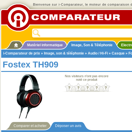
Bienvenue sur i-Comparateur, le moteur de comparaison de
Matériel informatique
Image, Son & Téléphonie
Elect
i-Comparateur de prix
»
Image, son & téléphonie
»
Audio / Hi-Fi
»
Casque
» F
Fostex TH909
Nos visiteurs n'ont pas encore
noté ce produit
Comparer et acheter
Déposer un avis