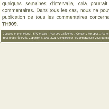
quelques semaines d'intervalle, cela pourrait
commentaires. Dans tous les cas, nous ne pouvo
publication de tous les commentaires concern
TH909
.
Coupons et promotions
::
FAQ et aide
::
Plan des catégories
::
Contact
::
A propos
::
Parten
Tous droits réservés. Copyright © 2003-2021 iComparateur / eComparateur® vous perme